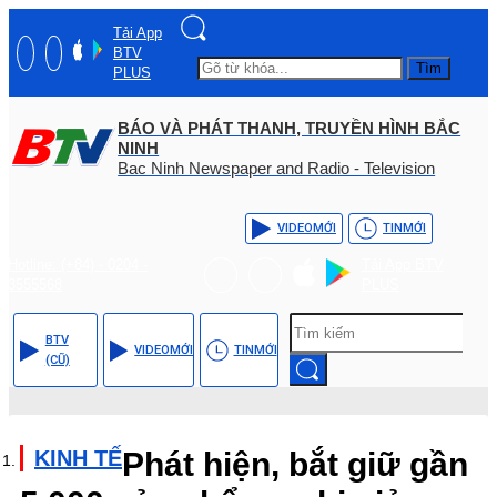
Tải App
BTV
Tìm
PLUS
BÁO VÀ PHÁT THANH, TRUYỀN HÌNH BẮC
NINH
Bac Ninh Newspaper and Radio - Television
VIDEO
MỚI
TIN
MỚI
Hotline: (+84) - 0204 -
Tải App BTV
3555568
PLUS
BTV
VIDEO
MỚI
TIN
MỚI
(CŨ)
KINH TẾ
Phát hiện, bắt giữ gần