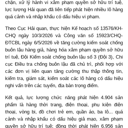
chặn, xử lý hành vi xâm phạm quyền sở hữu trí tuệ,
lực lượng Hải quan đã liên tiếp phát hiện nhiều lô hàng
quá cảnh và nhập khẩu có dấu hiệu vi phạm.
Theo Cục Hải quan, thực hiện Kế hoạch số 13576/KH-
CHQ ngày 10/3/2026 và Công văn số 15923/CHQ-
ĐTCBL ngày 6/5/2026 về tăng cường kiểm soát chống
buôn lậu hàng giả, hàng hóa xâm phạm quyền sở hữu
trí tuệ, Đội Kiểm soát chống buôn lậu số 3 (Đội 3), Chi
cục Điều tra chống buôn lậu đã chủ trì, phối hợp với
các đơn vị liên quan tăng cường thu thập thông tin,
kiểm tra, giám sát, kiểm soát các lô hàng có dấu hiệu
nghi vấn trên các tuyến, địa bàn trọng điểm.
Kết quả, lực lượng chức năng phát hiện 4.904 sản
phẩm là hàng thời trang, điện thoại, phụ kiện điện
thoại, vòng bi, đồ chơi trẻ em, quần áo, ba lô... quá
cảnh và nhập khẩu có dấu hiệu giả mạo, xâm phạm
quyền sở hữu trí tuệ; đồng thời phát hiện 6.956 sản