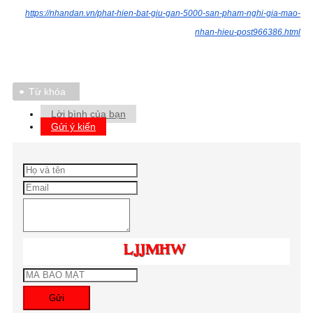
https://nhandan.vn/phat-hien-bat-giu-gan-5000-san-pham-nghi-gia-mao-
nhan-hieu-post966386.html
Từ khóa
Lời bình của bạn
Gửi ý kiến
Gửi