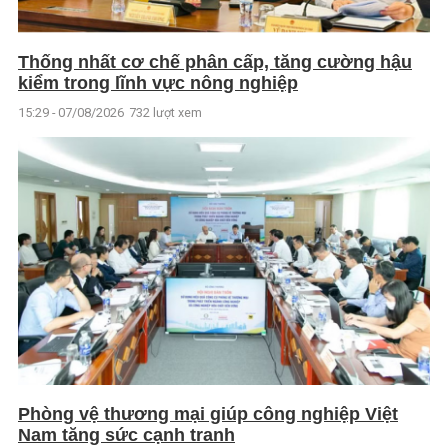
Thống nhất cơ chế phân cấp, tăng cường hậu
kiểm trong lĩnh vực nông nghiệp
15:29 - 07/08/2026
732 lượt xem
Phòng vệ thương mại giúp công nghiệp Việt
Nam tăng sức cạnh tranh