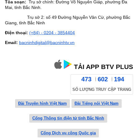
Tòa soạn:
Trụ sở chính: Đường Võ Nguyên Giáp, phường Đa
Mai, tỉnh Bắc Ninh.
Trụ sở 2: số 49 Đường Nguyễn Văn Cừ, phường Bắc
Giang, tỉnh Bắc Ninh
Điện thoại:
(+84) - 0204 - 3854404
Email:
bacninhdigital@bacninhtv.vn
TẢI APP BTV PLUS
473
602
194
SỐ LƯỢNG TRUY CẬP TRANG
Đài Truyền hình Việt Nam
Đài Tiếng nói Việt Nam
Cổng Thông tin điện tử tỉnh Bắc Ninh
Cổng Dịch vụ công Quốc gia