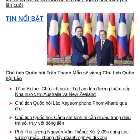
lần cuối
TIN NỔI BẬT
Chủ tịch Quốc hội Trần Thanh Mẫn sẽ viếng Chủ tịch Quốc
hội Lào
Tổng Bí thư, Chủ tịch nước Tô Lâm lên đường thăm cấp
Nhà nước tới Australia và New Zealand
Chủ tịch Quốc hội Lào Xaysomphone Phomvihane qua
đời
Chủ tịch Quốc hội: Cảnh sát kinh tế cần đi đầu trong điều
tra số, truy vết dòng tiền
Phó Thủ tướng Nguyễn Văn Thắng: Xử lý đến cùng các
vướng mắc, không đẩy doanh nghiệp đi vòng