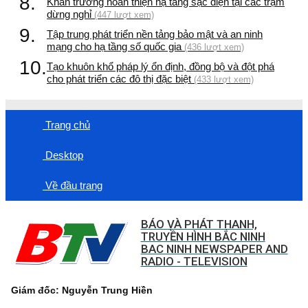
8.
Khẩn trương hoàn thiện hạ tầng sạc điện tại các trạm
dừng nghỉ
(447 lượt xem)
9.
Tập trung phát triển nền tảng bảo mật và an ninh
mạng cho hạ tầng số quốc gia
(436 lượt xem)
10.
Tạo khuôn khổ pháp lý ổn định, đồng bộ và đột phá
cho phát triển các đô thị đặc biệt
(433 lượt xem)
Trang chủ
Desktop
Về đầu trang
BÁO VÀ PHÁT THANH,
TRUYỀN HÌNH BẮC NINH
BAC NINH NEWSPAPER AND
RADIO - TELEVISION
Giám đốc: Nguyễn Trung Hiền