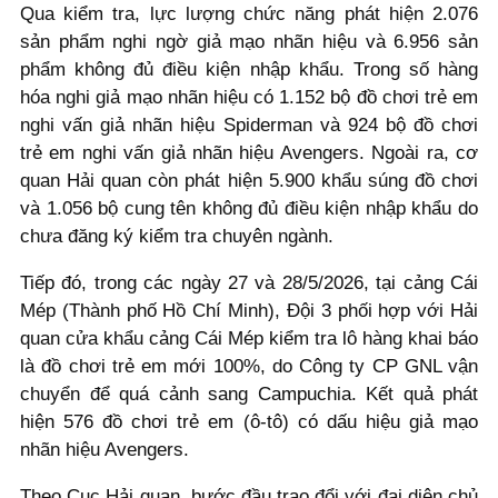
Qua kiểm tra, lực lượng chức năng phát hiện 2.076
sản phẩm nghi ngờ giả mạo nhãn hiệu và 6.956 sản
phẩm không đủ điều kiện nhập khẩu. Trong số hàng
hóa nghi giả mạo nhãn hiệu có 1.152 bộ đồ chơi trẻ em
nghi vấn giả nhãn hiệu Spiderman và 924 bộ đồ chơi
trẻ em nghi vấn giả nhãn hiệu Avengers. Ngoài ra, cơ
quan Hải quan còn phát hiện 5.900 khẩu súng đồ chơi
và 1.056 bộ cung tên không đủ điều kiện nhập khẩu do
chưa đăng ký kiểm tra chuyên ngành.
Tiếp đó, trong các ngày 27 và 28/5/2026, tại cảng Cái
Mép (Thành phố Hồ Chí Minh), Đội 3 phối hợp với Hải
quan cửa khẩu cảng Cái Mép kiểm tra lô hàng khai báo
là đồ chơi trẻ em mới 100%, do Công ty CP GNL vận
chuyển để quá cảnh sang Campuchia. Kết quả phát
hiện 576 đồ chơi trẻ em (ô-tô) có dấu hiệu giả mạo
nhãn hiệu Avengers.
Theo Cục Hải quan, bước đầu trao đổi với đại diện chủ