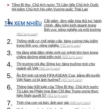
Tổng Bí thư, Chủ tịch nước Tô Lâm tiếp Chủ tịch Quốc
hội kiêm Chủ tịch Hạ viện Vương quốc Thái Lan
1.
Cắt giảm, đơn giản hóa thủ tục hành
TIN XEM NHIỀU
chính, điều kiện kinh doanh trong
lĩnh vực nông nghiệp và môi trường
(802 lượt xem)
2.
Thống nhất cơ chế phân cấp, tăng cường hậu kiểm
trong lĩnh vực nông nghiệp
(732 lượt xem)
3.
Hạ tầng phải đảm nhận một sứ mệnh lớn hơn trong
chặng đường phát triển mới
(693 lượt xem)
4.
Thị trường nội địa: Động lực tăng trưởng mới cho
ngành gỗ Việt
(481 lượt xem)
5.
Ấn Độ tính rút khỏi FIFA ASEAN Cup, bảng đội tuyển
Việt Nam có bị ảnh hưởng?
(457 lượt xem)
6.
Thông báo Kết luận của Tổng Bí thư, Chủ tịch nước
Tô Lâm tại Phiên họp Ban Chỉ đạo Trung ương thực
hiện Nghị quyết 57
(451 lượt xem)
7.
Tình cha con và bức ảnh quý giá
(448 lượt xem)