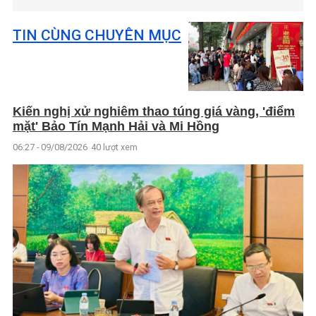
TIN CÙNG CHUYÊN MỤC
Kiến nghị xử nghiêm thao túng giá vàng, 'điểm
mặt' Bảo Tín Mạnh Hải và Mi Hồng
06:27 - 09/08/2026
40 lượt xem