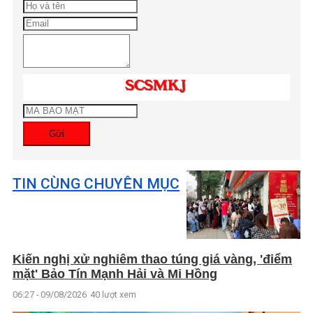
Gửi
TIN CÙNG CHUYÊN MỤC
Kiến nghị xử nghiêm thao túng giá vàng, 'điểm
mặt' Bảo Tín Mạnh Hải và Mi Hồng
06:27 - 09/08/2026
40 lượt xem