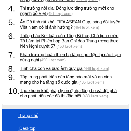
4.
Thị trường nội địa: Động lực tăng trưởng mới cho
ngành gỗ Việt
(481 lượt xem)
5.
Ấn Độ tính rút khỏi FIFA ASEAN Cup, bảng đội tuyển
Việt Nam có bị ảnh hưởng?
(464 lượt xem)
6.
Thông báo Kết luận của Tổng Bí thư, Chủ tịch nước
Tô Lâm tại Phiên họp Ban Chỉ đạo Trung ương thực
hiện Nghị quyết 57
(460 lượt xem)
7.
Khẩn trương hoàn thiện hạ tầng sạc điện tại các trạm
dừng nghỉ
(456 lượt xem)
8.
Tình cha con và bức ảnh quý giá
(448 lượt xem)
9.
Tập trung phát triển nền tảng bảo mật và an ninh
mạng cho hạ tầng số quốc gia
(436 lượt xem)
10.
Tạo khuôn khổ pháp lý ổn định, đồng bộ và đột phá
cho phát triển các đô thị đặc biệt
(433 lượt xem)
Trang chủ
Desktop