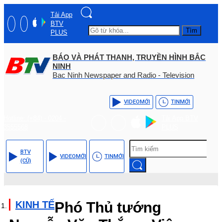
Tải App
BTV
Tìm
PLUS
BÁO VÀ PHÁT THANH, TRUYỀN HÌNH BẮC
NINH
Bac Ninh Newspaper and Radio - Television
VIDEO
MỚI
TIN
MỚI
Hotline: (+84) - 0204 -
Tải App BTV
3555568
PLUS
BTV
VIDEO
MỚI
TIN
MỚI
(CŨ)
KINH TẾ
Phó Thủ tướng