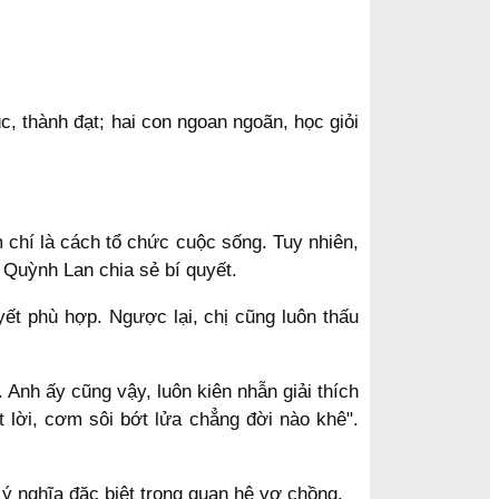
 thành đạt; hai con ngoan ngoãn, học giỏi
m chí là cách tổ chức cuộc sống. Tuy nhiên,
 Quỳnh Lan chia sẻ bí quyết.
yết phù hợp. Ngược lại, chị cũng luôn thấu
Anh ấy cũng vậy, luôn kiên nhẫn giải thích
 lời, cơm sôi bớt lửa chẳng đời nào khê".
 ý nghĩa đặc biệt trong quan hệ vợ chồng.