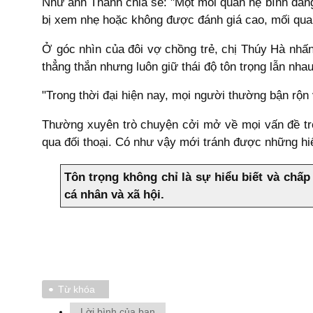
Như anh Thành chia sẻ: "Một mối quan hệ bình đẳng
bị xem nhẹ hoặc không được đánh giá cao, mối quan
Ở góc nhìn của đôi vợ chồng trẻ, chị Thúy Hà nhấ
thẳng thắn nhưng luôn giữ thái độ tôn trọng lẫn nha
"Trong thời đại hiện nay, mọi người thường bận rộn
Thường xuyên trò chuyện cởi mở về mọi vấn đề tr
qua đối thoại. Có như vậy mới tránh được những hi
Tôn trọng không chỉ là sự hiểu biết và chấ
cá nhân và xã hội.
Từ khóa
Lời bình của bạn