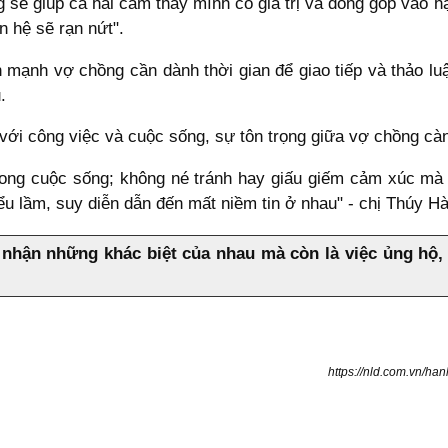
 sẽ giúp cả hai cảm thấy mình có giá trị và đóng góp vào 
 hệ sẽ rạn nứt".
n mạnh vợ chồng cần dành thời gian để giao tiếp và thảo l
u.
 với công việc và cuộc sống, sự tôn trọng giữa vợ chồng cà
ong cuộc sống; không né tránh hay giấu giếm cảm xúc mà l
ểu lầm, suy diễn dẫn đến mất niềm tin ở nhau" - chị Thúy 
p nhận những khác biệt của nhau mà còn là việc ủng hộ,
https://nld.com.vn/h