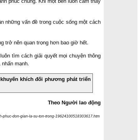
hạnh phúc chung. Khi một bên luôn cảm thấy
uận những vấn đề trong cuộc sống một cách
ng trở nên quan trọng hơn bao giờ hết.
uôn tìm cách giải quyết mọi chuyện thông
Hà nhấn mạnh.
 khuyến khích đối phương phát triển
Theo Người lao động
anh-phuc-don-gian-la-su-ton-trong-19624100518303617.htm