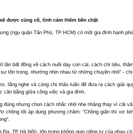
 sẽ được củng cố, tình cảm thêm bền chặt
ng (ngụ quận Tân Phú, TP HCM) có một gia đình hạnh phúc,
ít lần bất đồng về cách nuôi dạy con cái, cách chi tiêu, thậ
à sự tôn trọng, nhường nhịn nhau từ những chuyện nhỏ" - chị
vợ, lắng nghe và cùng chị thảo luận để đưa ra cách giải qu
ệc cân bằng giữa công việc và gia đình.
ng đúng nhưng chọn cách nhắc nhở nhẹ nhàng thay vì cãi vã. 
Vợ chồng tôi áp dụng phương châm: "Chồng giận thì vợ bớt
ọng".
Đa, TP Hà Nội), tôn trọng không gian riêng tư của nhau có