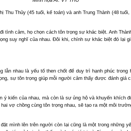
Minh họa AI: VY THƯ
chị Thu Thủy (45 tuổi, kế toán) và anh Trung Thành (48 tu
đi tình cảm, họ chọn cách tôn trọng sự khác biệt. Anh Thàn
trọng suy nghĩ của nhau. Đôi khi, chính sự khác biệt đó lại 
g lẫn nhau là yếu tố then chốt để duy trì hạnh phúc trong
ng, sự tôn trọng giúp mỗi người cảm thấy được đánh giá ca
ận ý kiến của nhau, mà còn là sự ủng hộ và khuyến khích đ
 hai vợ chồng cùng tôn trọng nhau, sẽ tạo ra một môi trườ
đặt mình lên trên người còn lại cũng là một trong những yế