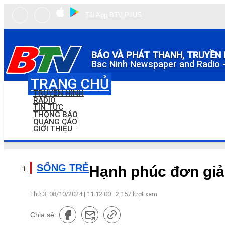
Tải App BTV PLUS
BÁO VÀ PHÁT THANH, TRUYỀN 
Bac Ninh Newspaper and Radio -
TRANG CHỦ
TRUYỀN HÌNH
RADIO
TIN TỨC
THÔNG BÁO
QUẢNG CÁO
GIỚI THIỆU
SỐNG TRẺ
Hạnh phúc đơn giản
Thứ 3, 08/10/2024 | 11:12:00
2,157
lượt xem
Chia sẻ