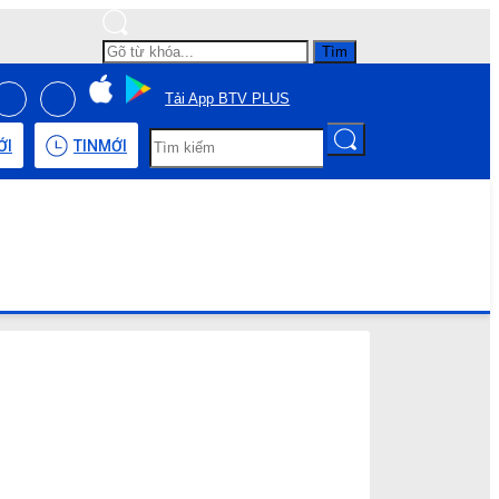
Tìm
Tải App BTV PLUS
ỚI
TIN
MỚI