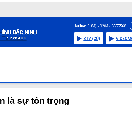
Hotline: (+84) - 0204 - 3555568
HÌNH BẮC NINH
 Television
BTV (CŨ)
VIDEO
M
 là sự tôn trọng