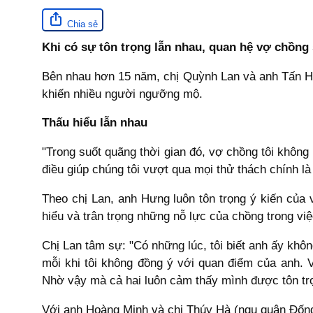
Chia sẻ
Khi có sự tôn trọng lẫn nhau, quan hệ vợ chồng
Bên nhau hơn 15 năm, chị Quỳnh Lan và anh Tấn Hư
khiến nhiều người ngưỡng mộ.
Thấu hiểu lẫn nhau
"Trong suốt quãng thời gian đó, vợ chồng tôi không 
điều giúp chúng tôi vượt qua mọi thử thách chính l
Theo chị Lan, anh Hưng luôn tôn trọng ý kiến của 
hiểu và trân trọng những nỗ lực của chồng trong vi
Chị Lan tâm sự: "Có những lúc, tôi biết anh ấy khô
mỗi khi tôi không đồng ý với quan điểm của anh. 
Nhờ vậy mà cả hai luôn cảm thấy mình được tôn tr
Với anh Hoàng Minh và chị Thúy Hà (ngụ quận Đống 