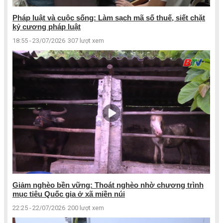
Pháp luật và cuộc sống: Làm sạch mã số thuế, siết chặt
kỷ cương pháp luật
18:55 - 23/07/2026
307 lượt xem
Giảm nghèo bền vững: Thoát nghèo nhờ chương trình
mục tiêu Quốc gia ở xã miền núi
22:25 - 22/07/2026
200 lượt xem