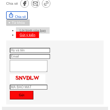
Chia sẻ
Chia sẻ
Từ khóa
Lời bình của bạn
Gửi ý kiến
Gửi