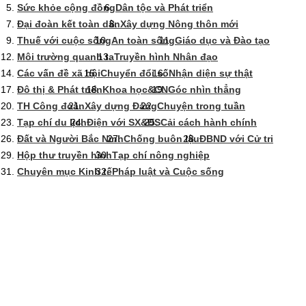
Sức khỏe cộng đồng
Dân tộc và Phát triển
Đại đoàn kết toàn dân
Xây dựng Nông thôn mới
Thuế với cuộc sống
An toàn sống
Giáo dục và Đào tạo
Môi trường quanh ta
Truyền hình Nhân đạo
Các vấn đề xã hội
Chuyển đổi số
Nhận diện sự thật
Đô thị & Phát triển
Khoa học&CN
Góc nhìn thẳng
TH Công đoàn
Xây dựng Đảng
Chuyện trong tuần
Tạp chí du lịch
Điện với SX&ĐS
Cải cách hành chính
Đất và Người Bắc Ninh
Chống buôn lậu
ĐBND với Cử tri
Hộp thư truyền hình
Tạp chí nông nghiệp
Chuyên mục Kinh tế
Pháp luật và Cuộc sống