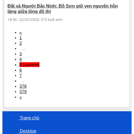
Đất và Người Bắc Ninh: Bồ Sơn giữ vẹn nguyên hồn
làng giữa lòng đô thị
18:56 - 22/07/2026
313 lượt xem
«
1
2
...
3
4
5
(current)
6
7
..
378
379
»
Trang chủ
Desktop