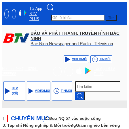
Tải App
BTV
Tìm
PLUS
BÁO VÀ PHÁT THANH, TRUYỀN HÌNH BẮC
NINH
Bac Ninh Newspaper and Radio - Television
VIDEO
MỚI
TIN
MỚI
Hotline: (+84) - 0204 -
Tải App BTV
3555568
PLUS
BTV
VIDEO
MỚI
TIN
MỚI
(CŨ)
CHUYÊN MỤC
Đưa NQ 57 vào cuộc sống
Tạp chí Nông nghiệp & Môi trường
Giảm nghèo bền vững