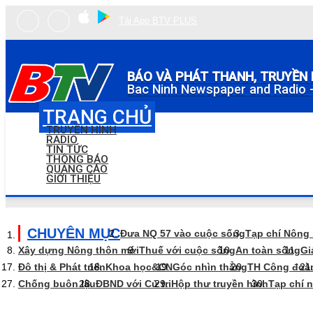
Tải App BTV PLUS
BÁO VÀ PHÁT THANH, TRUYỀN 
Bac Ninh Newspaper and Radio -
TRANG CHỦ
TRUYỀN HÌNH
RADIO
TIN TỨC
THÔNG BÁO
QUẢNG CÁO
GIỚI THIỆU
CHUYÊN MỤC
Đưa NQ 57 vào cuộc sống
Tạp chí Nông
Xây dựng Nông thôn mới
Thuế với cuộc sống
An toàn sống
Gi
Đô thị & Phát triển
Khoa học&CN
Góc nhìn thẳng
TH Công đoà
Chống buôn lậu
ĐBND với Cử tri
Hộp thư truyền hình
Tạp chí 