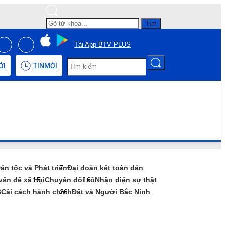
Tìm
Tải App BTV PLUS
ỚI
TIN
MỚI
ân tộc và Phát triển
Đại đoàn kết toàn dân
vấn đề xã hội
Chuyển đổi số
Nhận diện sự thật
S
Cải cách hành chính
Đất và Người Bắc Ninh