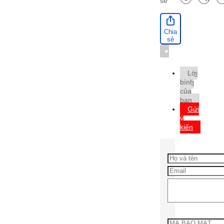
sẻ
Chia
sẻ
Từ
khóa
Lời
bình
của
bạn
Gửi
ý
kiến