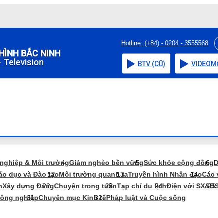
Hotline: (+84) - 0204 - 3555568
HÌNH BẮC NINH
 Television
BTV (CŨ)
VIDEO
M
 nghiệp & Môi trường
Giảm nghèo bền vững
Sức khỏe cộng đồng
D
áo dục và Đào tạo
Môi trường quanh ta
Truyền hình Nhân đạo
Các 
n
Xây dựng Đảng
Chuyện trong tuần
Tạp chí du lịch
Điện với SX&Đ
nông nghiệp
Chuyên mục Kinh tế
Pháp luật và Cuộc sống