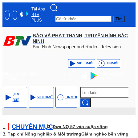
Tải App
BTV
Tìm
PLUS
BÁO VÀ PHÁT THANH, TRUYỀN HÌNH BẮC
NINH
Bac Ninh Newspaper and Radio - Television
VIDEO
MỚI
TIN
MỚI
Hotline: (+84) - 0204 -
Tải App BTV
3555568
PLUS
BTV
VIDEO
MỚI
TIN
MỚI
(CŨ)
CHUYÊN MỤC
Đưa NQ 57 vào cuộc sống
Tạp chí Nông nghiệp & Môi trường
Giảm nghèo bền vững