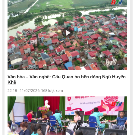
Văn hóa – Văn nghệ: Câu Quan họ bên dòng Ngũ Huyện
Khê
22:18 - 11/07/2026
168 lượt xem