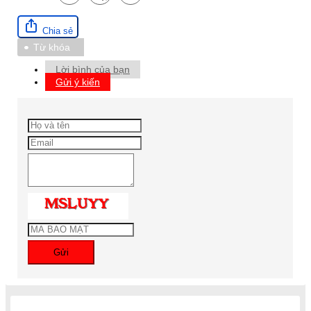
Chia sẻ
Từ khóa
Lời bình của bạn
Gửi ý kiến
Gửi