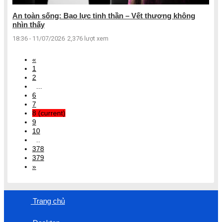
An toàn sống: Bạo lực tinh thần – Vết thương không
nhìn thấy
18:36 - 11/07/2026
2,376 lượt xem
«
1
2
...
6
7
8
(current)
9
10
..
378
379
»
Trang chủ