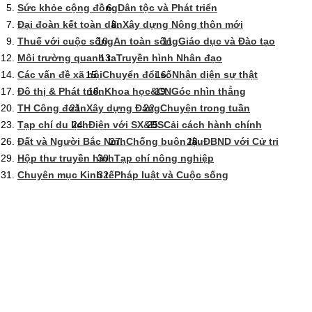
Sức khỏe cộng đồng
Dân tộc và Phát triển
Đại đoàn kết toàn dân
Xây dựng Nông thôn mới
Thuế với cuộc sống
An toàn sống
Giáo dục và Đào tạo
Môi trường quanh ta
Truyền hình Nhân đạo
Các vấn đề xã hội
Chuyển đổi số
Nhận diện sự thật
Đô thị & Phát triển
Khoa học&CN
Góc nhìn thẳng
TH Công đoàn
Xây dựng Đảng
Chuyện trong tuần
Tạp chí du lịch
Điện với SX&ĐS
Cải cách hành chính
Đất và Người Bắc Ninh
Chống buôn lậu
ĐBND với Cử tri
Hộp thư truyền hình
Tạp chí nông nghiệp
Chuyên mục Kinh tế
Pháp luật và Cuộc sống