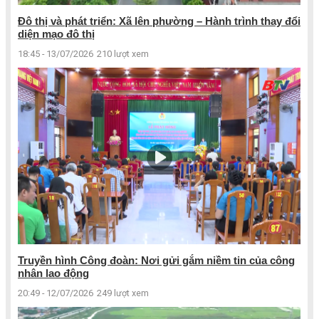
Đô thị và phát triển: Xã lên phường – Hành trình thay đổi
diện mạo đô thị
18:45 - 13/07/2026
210 lượt xem
Truyền hình Công đoàn: Nơi gửi gắm niềm tin của công
nhân lao động
20:49 - 12/07/2026
249 lượt xem