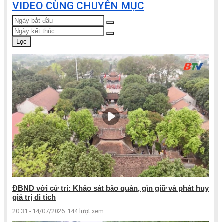
VIDEO CÙNG CHUYÊN MỤC
Lọc
ĐBND với cử tri: Khảo sát bảo quản, gìn giữ và phát huy
giá trị di tích
20:31 - 14/07/2026
144 lượt xem