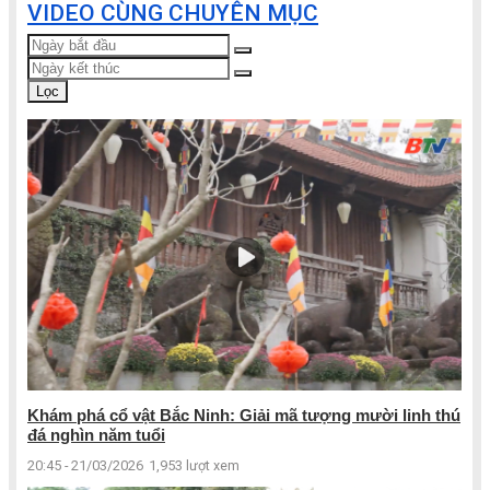
VIDEO CÙNG CHUYÊN MỤC
Lọc
Khám phá cổ vật Bắc Ninh: Giải mã tượng mười linh thú
đá nghìn năm tuổi
20:45 - 21/03/2026
1,953 lượt xem