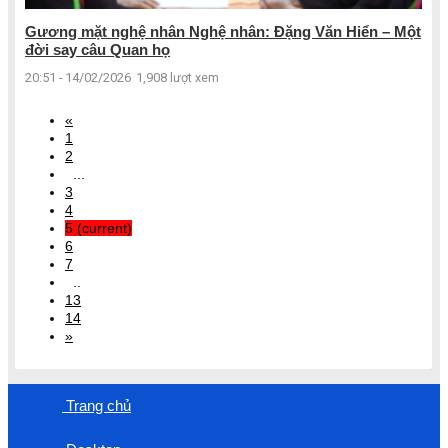
Gương mặt nghệ nhân Nghệ nhân: Đặng Văn Hiển – Một
đời say câu Quan họ
20:51 - 14/02/2026
1,908 lượt xem
«
1
2
...
3
4
5
(current)
6
7
..
13
14
»
Trang chủ