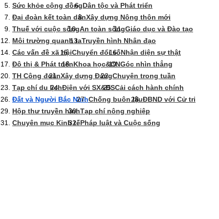
Sức khỏe cộng đồng
Dân tộc và Phát triển
Đại đoàn kết toàn dân
Xây dựng Nông thôn mới
Thuế với cuộc sống
An toàn sống
Giáo dục và Đào tạo
Môi trường quanh ta
Truyền hình Nhân đạo
Các vấn đề xã hội
Chuyển đổi số
Nhận diện sự thật
Đô thị & Phát triển
Khoa học&CN
Góc nhìn thẳng
TH Công đoàn
Xây dựng Đảng
Chuyện trong tuần
Tạp chí du lịch
Điện với SX&ĐS
Cải cách hành chính
Đất và Người Bắc Ninh
Chống buôn lậu
ĐBND với Cử tri
Hộp thư truyền hình
Tạp chí nông nghiệp
Chuyên mục Kinh tế
Pháp luật và Cuộc sống