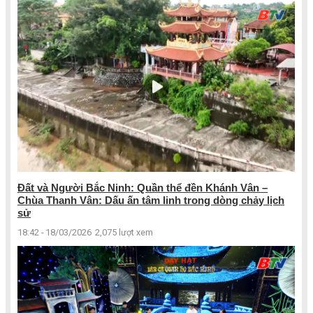
Đất và Người Bắc Ninh: Quần thể đền Khánh Vân –
Chùa Thanh Vân: Dấu ấn tâm linh trong dòng chảy lịch
sử
18:42 - 18/03/2026
2,075 lượt xem