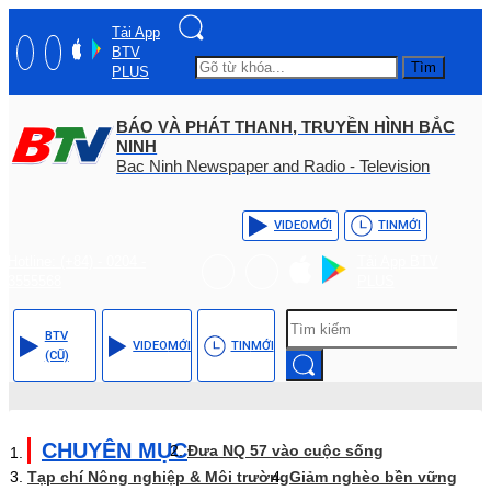
Tải App
BTV
Tìm
PLUS
BÁO VÀ PHÁT THANH, TRUYỀN HÌNH BẮC
NINH
Bac Ninh Newspaper and Radio - Television
VIDEO
MỚI
TIN
MỚI
Hotline: (+84) - 0204 -
Tải App BTV
3555568
PLUS
BTV
VIDEO
MỚI
TIN
MỚI
(CŨ)
CHUYÊN MỤC
Đưa NQ 57 vào cuộc sống
Tạp chí Nông nghiệp & Môi trường
Giảm nghèo bền vững