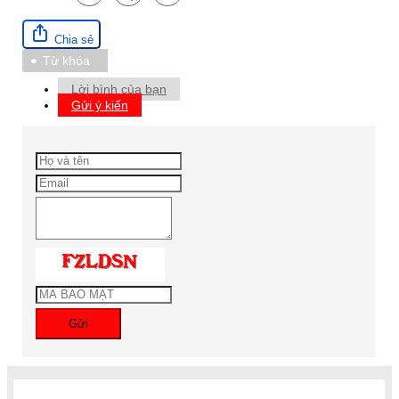
Chia sẻ
Từ khóa
Lời bình của bạn
Gửi ý kiến
Gửi