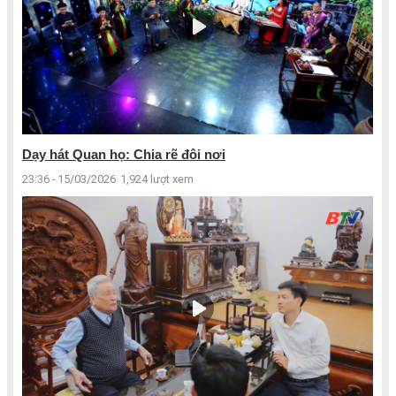
Dạy hát Quan họ: Chia rẽ đôi nơi
23:36 - 15/03/2026
1,924 lượt xem