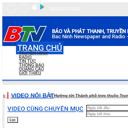
Tải App BTV PLUS
BÁO VÀ PHÁT THANH, TRUYỀN 
Bac Ninh Newspaper and Radio -
TRANG CHỦ
TRUYỀN HÌNH
RADIO
TIN TỨC
THÔNG BÁO
QUẢNG CÁO
GIỚI THIỆU
VIDEO NỔI BẬT
Hướng tới Thành phố trực thuộc Tru
VIDEO CÙNG CHUYÊN MỤC
Lọc