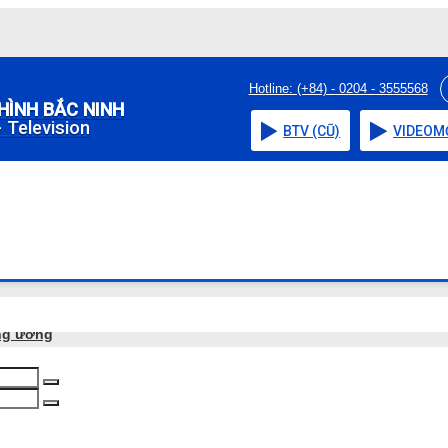
Hotline: (+84) - 0204 - 3555568
HÌNH BẮC NINH
 Television
BTV (CŨ)
VIDEO
M
ng ương