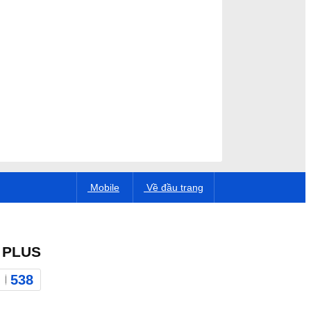
Mobile
Về đầu trang
 PLUS
538