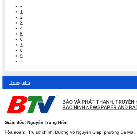
«
1
2
3
4
5
6
7
8
9
»
Trang chủ
BÁO VÀ PHÁT THANH, TRUYỀN 
BAC NINH NEWSPAPER AND RAD
Giám đốc: Nguyễn Trung Hiền
Tòa soạn:
Trụ sở chính: Đường Võ Nguyên Giáp, phường Đa Mai, t