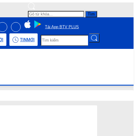
Tìm
Tải App BTV PLUS
ỚI
TIN
MỚI