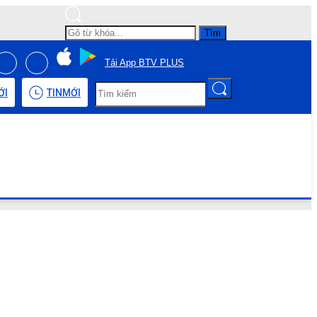
Tìm
Tải App BTV PLUS
ỚI
TIN
MỚI