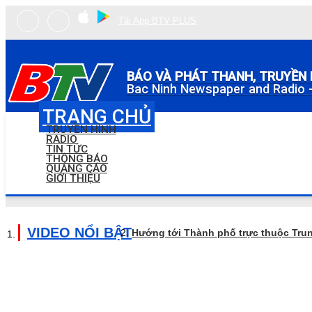
Tải App BTV PLUS
BÁO VÀ PHÁT THANH, TRUYỀN 
Bac Ninh Newspaper and Radio -
TRANG CHỦ
TRUYỀN HÌNH
RADIO
TIN TỨC
THÔNG BÁO
QUẢNG CÁO
GIỚI THIỆU
VIDEO NỔI BẬT
Hướng tới Thành phố trực thuộc Tru