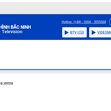
Hotline: (+84) - 0204 - 3555568
HÌNH BẮC NINH
 Television
BTV (CŨ)
VIDEO
M
ng ương