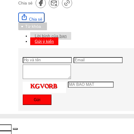
Chia sẻ
Chia sẻ
Từ khóa
Lời bình của bạn
Gửi ý kiến
Gửi