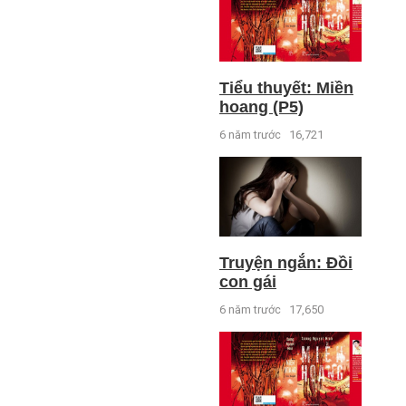
Tiểu thuyết: Miền
hoang (P5)
6 năm trước
16,721
Truyện ngắn: Đồi
con gái
6 năm trước
17,650