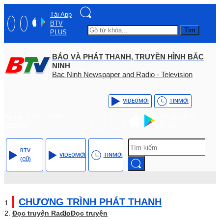
Tải App
BTV
Tìm
PLUS
BÁO VÀ PHÁT THANH, TRUYỀN HÌNH BẮC
NINH
Bac Ninh Newspaper and Radio - Television
VIDEO
MỚI
TIN
MỚI
Hotline: (+84) - 0204 -
Tải App BTV
3555568
PLUS
BTV
VIDEO
MỚI
TIN
MỚI
(CŨ)
CHƯƠNG TRÌNH PHÁT THANH
Đọc truyện Radio
Đọc truyện