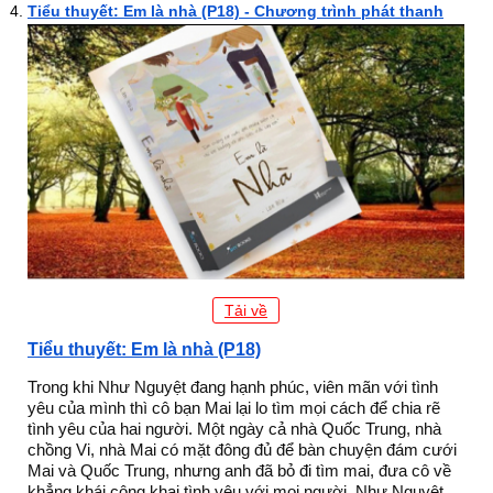
Tiểu thuyết: Em là nhà (P18) - Chương trình phát thanh
Tải về
Tiểu thuyết: Em là nhà (P18)
Trong khi Như Nguyệt đang hạnh phúc, viên mãn với tình
yêu của mình thì cô bạn Mai lại lo tìm mọi cách để chia rẽ
tình yêu của hai người. Một ngày cả nhà Quốc Trung, nhà
chồng Vi, nhà Mai có mặt đông đủ để bàn chuyện đám cưới
Mai và Quốc Trung, nhưng anh đã bỏ đi tìm mai, đưa cô về
khẳng khái công khai tình yêu với mọi người. Như Nguyệt