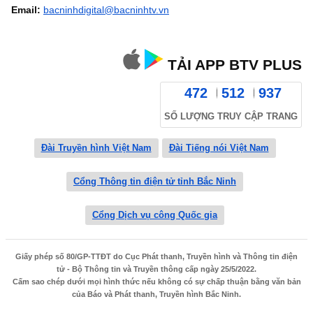
Email:
bacninhdigital@bacninhtv.vn
TẢI APP BTV PLUS
472
512
937
SỐ LƯỢNG TRUY CẬP TRANG
Đài Truyền hình Việt Nam
Đài Tiếng nói Việt Nam
Cổng Thông tin điện tử tỉnh Bắc Ninh
Cổng Dịch vụ công Quốc gia
Giấy phép số 80/GP-TTĐT do Cục Phát thanh, Truyền hình và Thông tin điện
tử - Bộ Thông tin và Truyền thông cấp ngày 25/5/2022.
Cấm sao chép dưới mọi hình thức nếu không có sự chấp thuận bằng văn bản
của Báo và Phát thanh, Truyền hình Bắc Ninh.