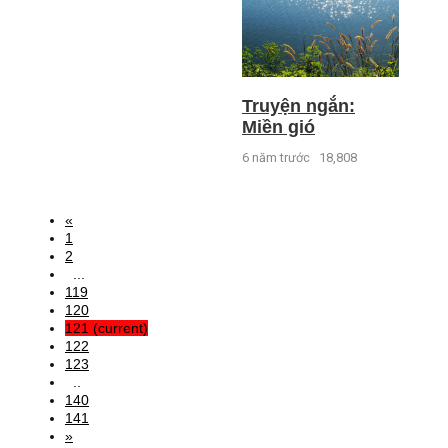
Truyện ngắn:
Miền gió
6 năm trước
18,808
«
1
2
...
119
120
121
(current)
122
123
..
140
141
»