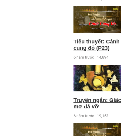
Tiểu thuyết: Cánh
cung đỏ (P23)
6 năm trước
14,894
Truyện ngắn: Giấc
mơ đá vỡ
6 năm trước
19,153