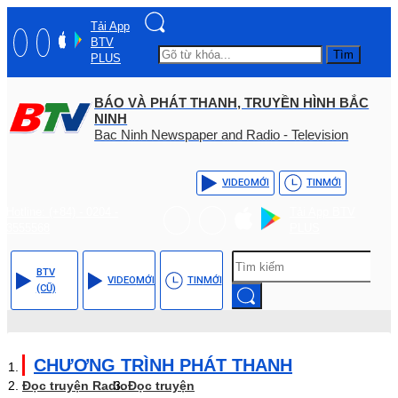
Tải App
BTV
Tìm
PLUS
BÁO VÀ PHÁT THANH, TRUYỀN HÌNH BẮC
NINH
Bac Ninh Newspaper and Radio - Television
VIDEO
MỚI
TIN
MỚI
Hotline: (+84) - 0204 -
Tải App BTV
3555568
PLUS
BTV
VIDEO
MỚI
TIN
MỚI
(CŨ)
CHƯƠNG TRÌNH PHÁT THANH
Đọc truyện Radio
Đọc truyện