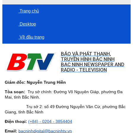
Trang chủ
Desktop
Về đầu trang
BÁO VÀ PHÁT THANH,
TRUYỀN HÌNH BẮC NINH
BAC NINH NEWSPAPER AND
RADIO - TELEVISION
Giám đốc: Nguyễn Trung Hiền
Tòa soạn:
Trụ sở chính: Đường Võ Nguyên Giáp, phường Đa
Mai, tỉnh Bắc Ninh.
Trụ sở 2: số 49 Đường Nguyễn Văn Cừ, phường Bắc
Giang, tỉnh Bắc Ninh
Điện thoại:
(+84) - 0204 - 3854404
Email:
bacninhdigital@bacninhtv.vn