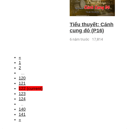
Tiểu thuyết: Cánh
cung đỏ (P16)
6 năm trước
17,814
«
1
2
...
120
121
122
(current)
123
124
..
140
141
»