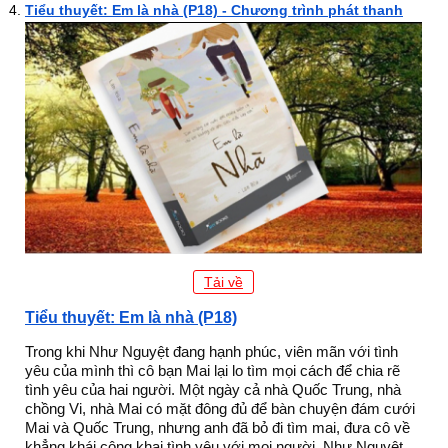
Tiểu thuyết: Em là nhà (P18) - Chương trình phát thanh
Tải về
Tiểu thuyết: Em là nhà (P18)
Trong khi Như Nguyệt đang hạnh phúc, viên mãn với tình
yêu của mình thì cô bạn Mai lại lo tìm mọi cách để chia rẽ
tình yêu của hai người. Một ngày cả nhà Quốc Trung, nhà
chồng Vi, nhà Mai có mặt đông đủ để bàn chuyện đám cưới
Mai và Quốc Trung, nhưng anh đã bỏ đi tìm mai, đưa cô về
khẳng khái công khai tình yêu với mọi người. Như Nguyệt