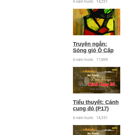
6 năm trước
14,231
Truyện ngắn:
Sóng gió Ô Cấp
6 năm trước
17,859
Tiểu thuyết: Cánh
cung đỏ (P17)
6 năm trước
14,351