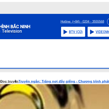
Hotline: (+84) - 0204 - 3555568
HÌNH BẮC NINH
 Television
BTV (CŨ)
VIDEO
M
o
Đọc truyện
Truyện ngắn: Trăng nơi đấy giếng - Chương trình phá