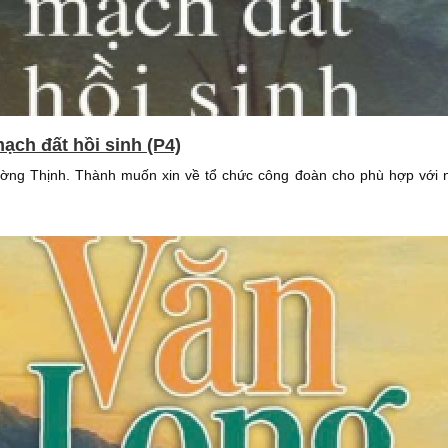
ạch đất hồi sinh (P4)
ường Thịnh. Thành muốn xin về tổ chức công đoàn cho phù hợp với n