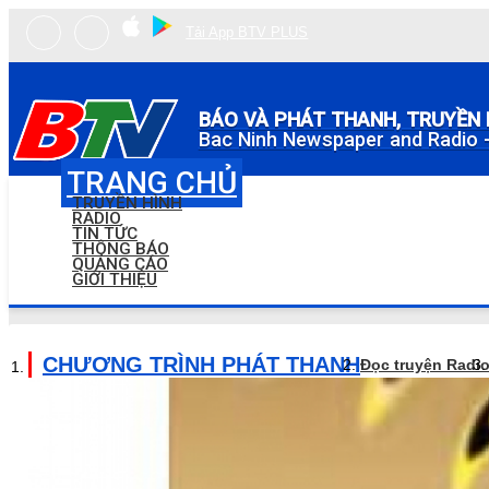
Tải App BTV PLUS
BÁO VÀ PHÁT THANH, TRUYỀN 
Bac Ninh Newspaper and Radio -
TRANG CHỦ
TRUYỀN HÌNH
RADIO
TIN TỨC
THÔNG BÁO
QUẢNG CÁO
GIỚI THIỆU
CHƯƠNG TRÌNH PHÁT THANH
Đọc truyện Radi