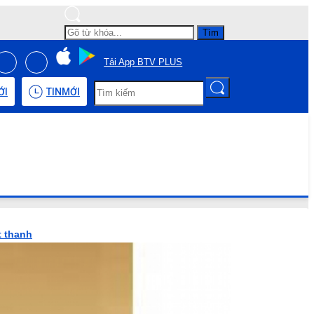
Tìm
Tải App BTV PLUS
ỚI
TIN
MỚI
t thanh