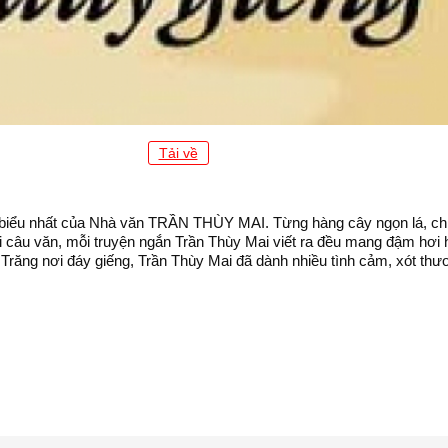
Tải về
 biểu nhất của Nhà văn TRẦN THÙY MAI. Từng hàng cây ngọn lá, chùa 
ỗi câu văn, mỗi truyện ngắn Trần Thùy Mai viết ra đều mang đậm hơ
răng nơi đáy giếng, Trần Thùy Mai đã dành nhiều tình cảm, xót thư