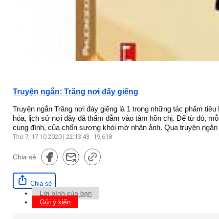
Truyện ngắn: Trăng nơi đấy giếng
Truyện ngắn Trăng nơi đáy giếng là 1 trong những tác phẩm tiêu
hóa, lịch sử nơi đây đã thấm đẫm vào tâm hồn chị. Để từ đó, m
cung đình, của chốn sương khói mờ nhân ảnh. Qua truyện ngắn T
Thứ 7, 17.10.2020 | 22:13:43
19,618
Chia sẻ
Chia sẻ
Lời bình của bạn
Gửi ý kiến