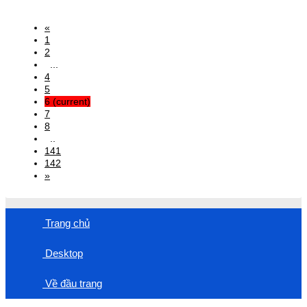
«
1
2
...
4
5
6
(current)
7
8
..
141
142
»
Trang chủ
Desktop
Về đầu trang