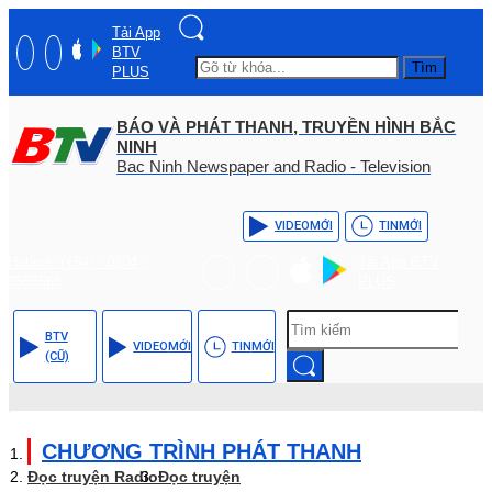
Tải App
BTV
Tìm
PLUS
BÁO VÀ PHÁT THANH, TRUYỀN HÌNH BẮC
NINH
Bac Ninh Newspaper and Radio - Television
VIDEO
MỚI
TIN
MỚI
Hotline: (+84) - 0204 -
Tải App BTV
3555568
PLUS
BTV
VIDEO
MỚI
TIN
MỚI
(CŨ)
CHƯƠNG TRÌNH PHÁT THANH
Đọc truyện Radio
Đọc truyện