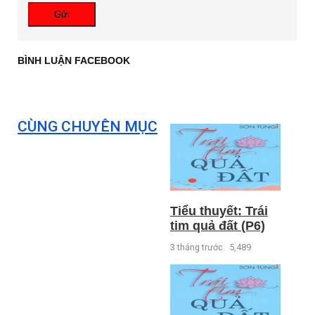
Gửi
BÌNH LUẬN FACEBOOK
CÙNG CHUYÊN MỤC
Tiểu thuyết: Trái
tim quả đất (P6)
3 tháng trước
5,489