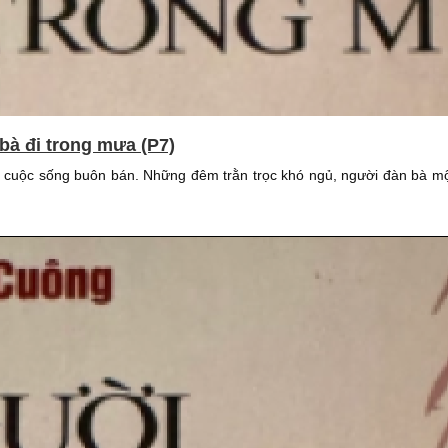
bà đi trong mưa (P7)
 cuộc sống buôn bán. Những đêm trằn trọc khó ngủ, người đàn bà mộ