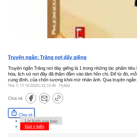
Truyện ngắn: Trăng nơi đấy giếng
Truyện ngắn Trăng nơi đáy giếng là 1 trong những tác phẩm tiêu
hóa, lịch sử nơi đây đã thấm đẫm vào tâm hồn chị. Để từ đó, m
cung đình, của chốn sương khói mờ nhân ảnh. Qua truyện ngắn T
Thứ 7, 17.10.2020 | 22:13:43
19,663
Chia sẻ
Chia sẻ
Lời bình của bạn
Gửi ý kiến