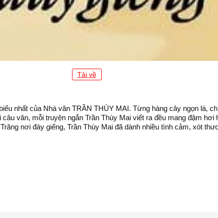
Tải về
 biểu nhất của Nhà văn TRẦN THÙY MAI. Từng hàng cây ngọn lá, chùa 
ỗi câu văn, mỗi truyện ngắn Trần Thùy Mai viết ra đều mang đậm hơ
răng nơi đáy giếng, Trần Thùy Mai đã dành nhiều tình cảm, xót thư