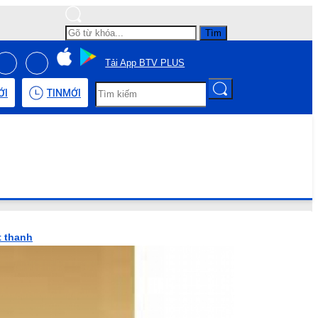
Tìm
Tải App BTV PLUS
ỚI
TIN
MỚI
t thanh