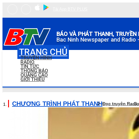
Tải App BTV PLUS
BÁO VÀ PHÁT THANH, TRUYỀN 
Bac Ninh Newspaper and Radio -
TRANG CHỦ
TRUYỀN HÌNH
RADIO
TIN TỨC
THÔNG BÁO
QUẢNG CÁO
GIỚI THIỆU
CHƯƠNG TRÌNH PHÁT THANH
Đọc truyện Radi