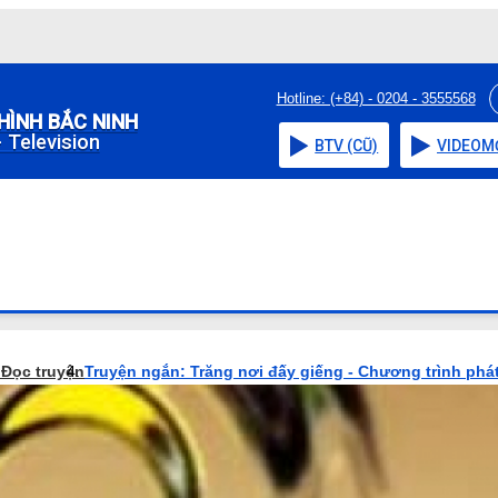
Hotline: (+84) - 0204 - 3555568
HÌNH BẮC NINH
 Television
BTV (CŨ)
VIDEO
M
o
Đọc truyện
Truyện ngắn: Trăng nơi đấy giếng - Chương trình phá