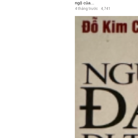
ngộ của...
4 tháng trước
4,741