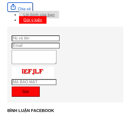
Chia sẻ
Lời bình của bạn
Gửi ý kiến
Gửi
BÌNH LUẬN FACEBOOK