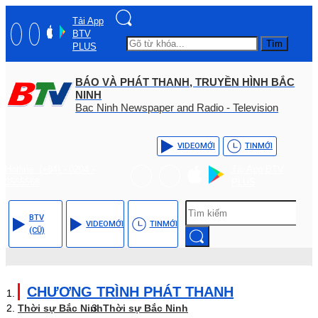
Tải App
BTV
Tìm
PLUS
BÁO VÀ PHÁT THANH, TRUYỀN HÌNH BẮC
NINH
Bac Ninh Newspaper and Radio - Television
VIDEO
MỚI
TIN
MỚI
Hotline: (+84) - 0204 -
Tải App BTV
3555568
PLUS
BTV
VIDEO
MỚI
TIN
MỚI
(CŨ)
CHƯƠNG TRÌNH PHÁT THANH
Thời sự Bắc Ninh
Thời sự Bắc Ninh