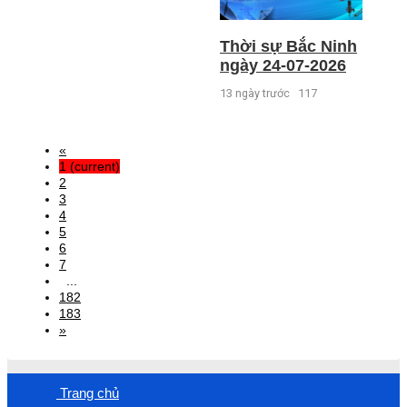
Thời sự Bắc Ninh
ngày 24-07-2026
13 ngày trước
117
«
1
(current)
2
3
4
5
6
7
...
182
183
»
Trang chủ