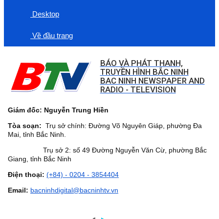
Desktop
Về đầu trang
BÁO VÀ PHÁT THANH,
TRUYỀN HÌNH BẮC NINH
BAC NINH NEWSPAPER AND
RADIO - TELEVISION
Giám đốc: Nguyễn Trung Hiền
Tòa soạn:
Trụ sở chính: Đường Võ Nguyên Giáp, phường Đa
Mai, tỉnh Bắc Ninh.
Trụ sở 2: số 49 Đường Nguyễn Văn Cừ, phường Bắc
Giang, tỉnh Bắc Ninh
Điện thoại:
(+84) - 0204 - 3854404
Email:
bacninhdigital@bacninhtv.vn