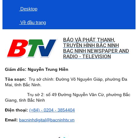
Desktop
Về đầu trang
BÁO VÀ PHÁT THANH,
TRUYỀN HÌNH BẮC NINH
BAC NINH NEWSPAPER AND
RADIO - TELEVISION
Giám đốc: Nguyễn Trung Hiền
Tòa soạn:
Trụ sở chính: Đường Võ Nguyên Giáp, phường Đa
Mai, tỉnh Bắc Ninh.
Trụ sở 2: số 49 Đường Nguyễn Văn Cừ, phường Bắc
Giang, tỉnh Bắc Ninh
Điện thoại:
(+84) - 0204 - 3854404
Email:
bacninhdigital@bacninhtv.vn