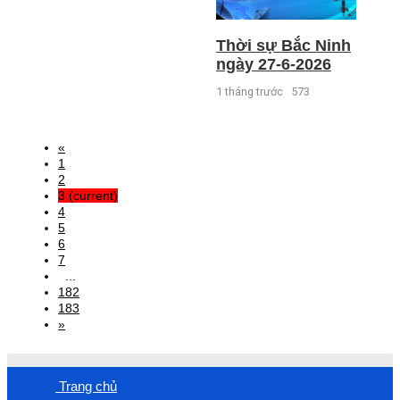
Thời sự Bắc Ninh
ngày 27-6-2026
1 tháng trước
573
«
1
2
3
(current)
4
5
6
7
...
182
183
»
Trang chủ