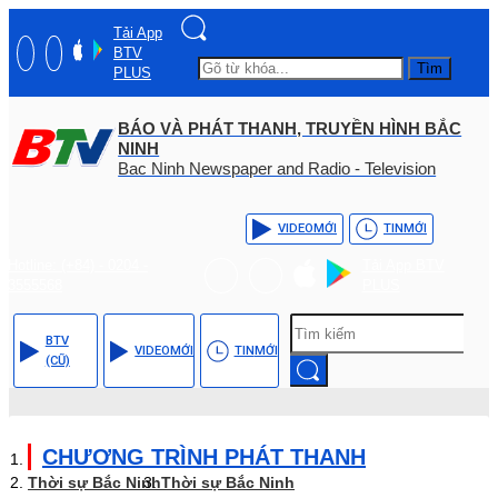
Tải App
BTV
Tìm
PLUS
BÁO VÀ PHÁT THANH, TRUYỀN HÌNH BẮC
NINH
Bac Ninh Newspaper and Radio - Television
VIDEO
MỚI
TIN
MỚI
Hotline: (+84) - 0204 -
Tải App BTV
3555568
PLUS
BTV
VIDEO
MỚI
TIN
MỚI
(CŨ)
CHƯƠNG TRÌNH PHÁT THANH
Thời sự Bắc Ninh
Thời sự Bắc Ninh