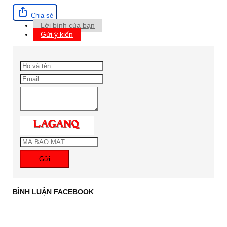
Chia sẻ
Lời bình của bạn
Gửi ý kiến
Gửi
BÌNH LUẬN FACEBOOK