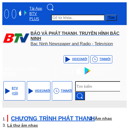
Tải App
BTV
Tìm
PLUS
BÁO VÀ PHÁT THANH, TRUYỀN HÌNH BẮC
NINH
Bac Ninh Newspaper and Radio - Television
VIDEO
MỚI
TIN
MỚI
Hotline: (+84) - 0204 -
Tải App BTV
3555568
PLUS
BTV
VIDEO
MỚI
TIN
MỚI
(CŨ)
CHƯƠNG TRÌNH PHÁT THANH
Âm nhạc
Lá thư âm nhạc