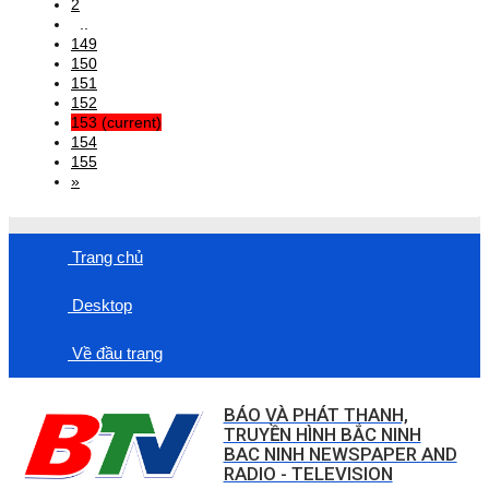
2
..
149
150
151
152
153
(current)
154
155
»
Trang chủ
Desktop
Về đầu trang
BÁO VÀ PHÁT THANH,
TRUYỀN HÌNH BẮC NINH
BAC NINH NEWSPAPER AND
RADIO - TELEVISION