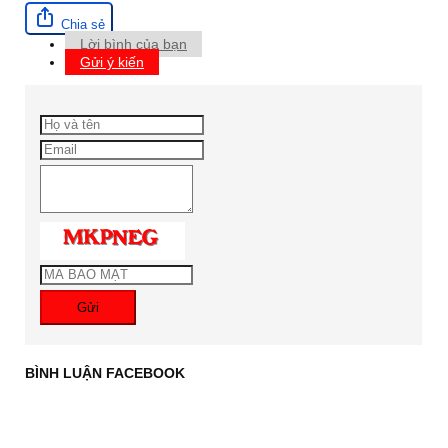
Chia sẻ
Lời bình của bạn
Gửi ý kiến
Gửi
BÌNH LUẬN FACEBOOK