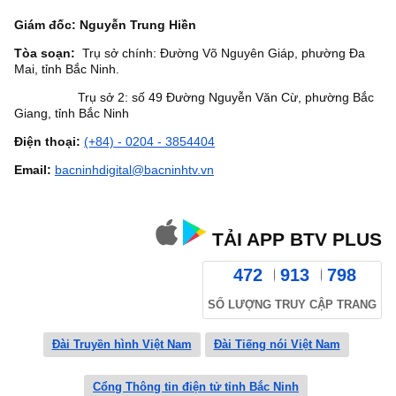
Giám đốc: Nguyễn Trung Hiền
Tòa soạn:
Trụ sở chính: Đường Võ Nguyên Giáp, phường Đa
Mai, tỉnh Bắc Ninh.
Trụ sở 2: số 49 Đường Nguyễn Văn Cừ, phường Bắc
Giang, tỉnh Bắc Ninh
Điện thoại:
(+84) - 0204 - 3854404
Email:
bacninhdigital@bacninhtv.vn
TẢI APP BTV PLUS
472
913
798
SỐ LƯỢNG TRUY CẬP TRANG
Đài Truyền hình Việt Nam
Đài Tiếng nói Việt Nam
Cổng Thông tin điện tử tỉnh Bắc Ninh