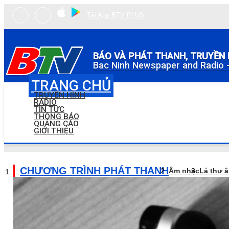
Tải App BTV PLUS
BÁO VÀ PHÁT THANH, TRUYỀN 
Bac Ninh Newspaper and Radio -
TRANG CHỦ
TRUYỀN HÌNH
RADIO
TIN TỨC
THÔNG BÁO
QUẢNG CÁO
GIỚI THIỆU
CHƯƠNG TRÌNH PHÁT THANH
Âm nhạc
Lá thư 