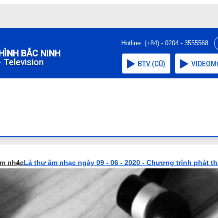
Hotline: (+84) - 0204 - 3555568
HÌNH BẮC NINH
 Television
BTV (CŨ)
VIDEO
M
âm nhạc
Lá thư âm nhạc ngày 09 - 06 - 2020 - Chương trình phát t