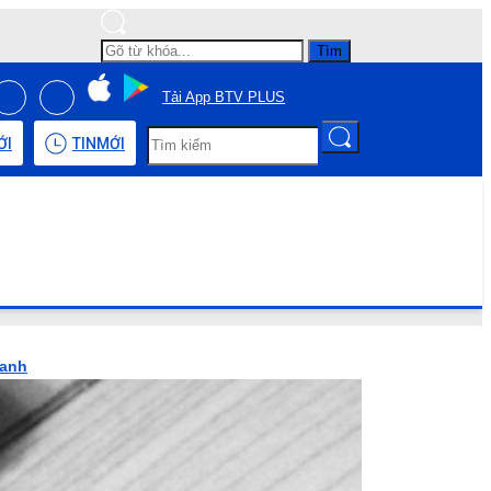
Tìm
Tải App BTV PLUS
ỚI
TIN
MỚI
hanh