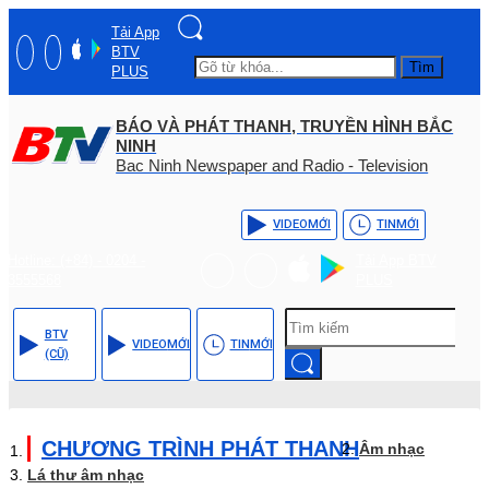
Tải App
BTV
Tìm
PLUS
BÁO VÀ PHÁT THANH, TRUYỀN HÌNH BẮC
NINH
Bac Ninh Newspaper and Radio - Television
VIDEO
MỚI
TIN
MỚI
Hotline: (+84) - 0204 -
Tải App BTV
3555568
PLUS
BTV
VIDEO
MỚI
TIN
MỚI
(CŨ)
CHƯƠNG TRÌNH PHÁT THANH
Âm nhạc
Lá thư âm nhạc