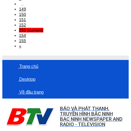
..
149
150
151
152
153
(current)
154
155
»
Trang chủ
Desktop
Về đầu trang
BÁO VÀ PHÁT THANH,
TRUYỀN HÌNH BẮC NINH
BAC NINH NEWSPAPER AND
RADIO - TELEVISION