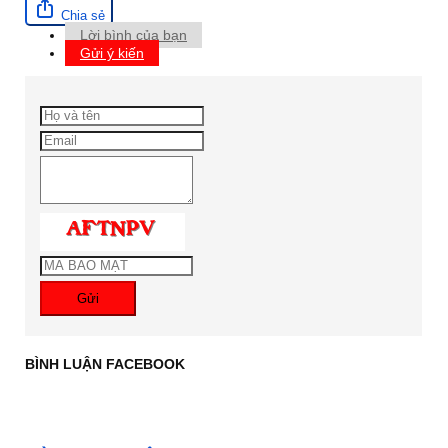
Chia sẻ
Lời bình của bạn
Gửi ý kiến
Gửi
BÌNH LUẬN FACEBOOK