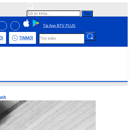
Tìm
Tải App BTV PLUS
ỚI
TIN
MỚI
anh