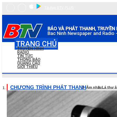
Tải App BTV PLUS
BÁO VÀ PHÁT THANH, TRUYỀN 
Bac Ninh Newspaper and Radio -
TRANG CHỦ
TRUYỀN HÌNH
RADIO
TIN TỨC
THÔNG BÁO
QUẢNG CÁO
GIỚI THIỆU
CHƯƠNG TRÌNH PHÁT THANH
Âm nhạc
Lá thư 