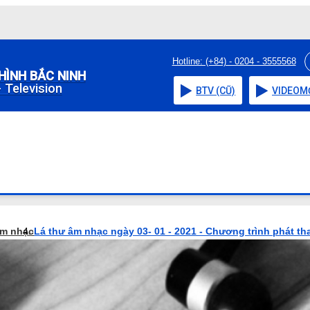
Hotline: (+84) - 0204 - 3555568
HÌNH BẮC NINH
 Television
BTV (CŨ)
VIDEO
M
âm nhạc
Lá thư âm nhạc ngày 03- 01 - 2021 - Chương trình phát th