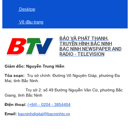
Desktop
Về đầu trang
BÁO VÀ PHÁT THANH,
TRUYỀN HÌNH BẮC NINH
BAC NINH NEWSPAPER AND
RADIO - TELEVISION
Giám đốc: Nguyễn Trung Hiền
Tòa soạn:
Trụ sở chính: Đường Võ Nguyên Giáp, phường Đa
Mai, tỉnh Bắc Ninh.
Trụ sở 2: số 49 Đường Nguyễn Văn Cừ, phường Bắc
Giang, tỉnh Bắc Ninh
Điện thoại:
(+84) - 0204 - 3854404
Email:
bacninhdigital@bacninhtv.vn