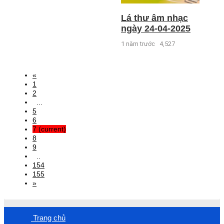
Lá thư âm nhạc
ngày 24-04-2025
1 năm trước
4,527
«
1
2
...
5
6
7
(current)
8
9
..
154
155
»
Trang chủ