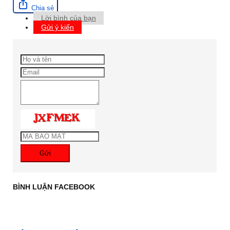
Chia sẻ
Lời bình của bạn
Gửi ý kiến
Gửi
BÌNH LUẬN FACEBOOK