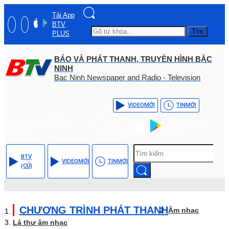
Tải App
BTV
Tìm
PLUS
BÁO VÀ PHÁT THANH, TRUYỀN HÌNH BẮC
NINH
Bac Ninh Newspaper and Radio - Television
VIDEO
MỚI
TIN
MỚI
Hotline: (+84) - 0204 -
Tải App BTV
3555568
PLUS
BTV
VIDEO
MỚI
TIN
MỚI
(CŨ)
CHƯƠNG TRÌNH PHÁT THANH
Âm nhạc
Lá thư âm nhạc