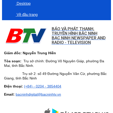
Desktop
Về đầu trang
BÁO VÀ PHÁT THANH,
TRUYỀN HÌNH BẮC NINH
BAC NINH NEWSPAPER AND
RADIO - TELEVISION
Giám đốc: Nguyễn Trung Hiền
Tòa soạn:
Trụ sở chính: Đường Võ Nguyên Giáp, phường Đa
Mai, tỉnh Bắc Ninh.
Trụ sở 2: số 49 Đường Nguyễn Văn Cừ, phường Bắc
Giang, tỉnh Bắc Ninh
Điện thoại:
(+84) - 0204 - 3854404
Email:
bacninhdigital@bacninhtv.vn