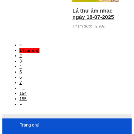
Lá thư âm nhạc
ngày 18-07-2025
1 năm trước
2,982
«
1
(current)
2
3
4
5
6
7
...
154
155
»
Trang chủ