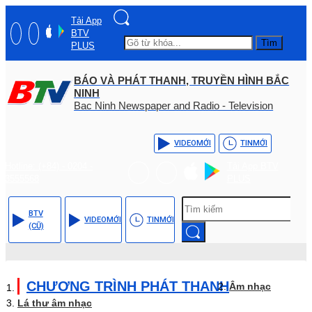
Tải App
BTV
Tìm
PLUS
BÁO VÀ PHÁT THANH, TRUYỀN HÌNH BẮC
NINH
Bac Ninh Newspaper and Radio - Television
VIDEO
MỚI
TIN
MỚI
Hotline: (+84) - 0204 -
Tải App BTV
3555568
PLUS
BTV
VIDEO
MỚI
TIN
MỚI
(CŨ)
CHƯƠNG TRÌNH PHÁT THANH
Âm nhạc
Lá thư âm nhạc