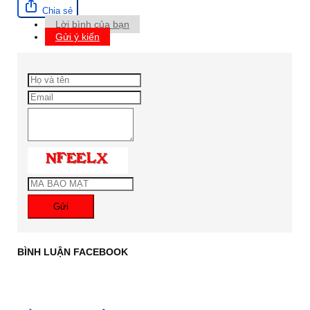
Chia sẻ
Lời bình của bạn
Gửi ý kiến
Gửi
BÌNH LUẬN FACEBOOK