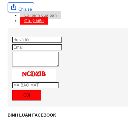
Chia sẻ
Lời bình của bạn
Gửi ý kiến
Gửi
BÌNH LUẬN FACEBOOK