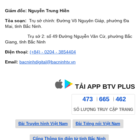
Giám đốc: Nguyễn Trung Hiền
Tòa soạn:
Trụ sở chính: Đường Võ Nguyên Giáp, phường Đa
Mai, tỉnh Bắc Ninh.
Trụ sở 2: số 49 Đường Nguyễn Văn Cừ, phường Bắc
Giang, tỉnh Bắc Ninh
Điện thoại:
(+84) - 0204 - 3854404
Email:
bacninhdigital@bacninhtv.vn
TẢI APP BTV PLUS
473
665
462
SỐ LƯỢNG TRUY CẬP TRANG
Đài Truyền hình Việt Nam
Đài Tiếng nói Việt Nam
Cổng Thông tin điện tử tỉnh Bắc Ninh