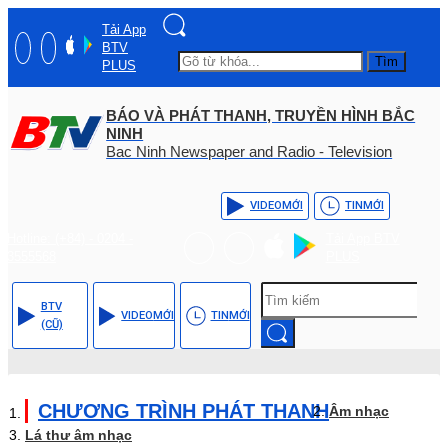
Tải App
BTV
Tìm
PLUS
BÁO VÀ PHÁT THANH, TRUYỀN HÌNH BẮC
NINH
Bac Ninh Newspaper and Radio - Television
VIDEO
MỚI
TIN
MỚI
Hotline: (+84) - 0204 -
Tải App BTV
3555568
PLUS
BTV
VIDEO
MỚI
TIN
MỚI
(CŨ)
CHƯƠNG TRÌNH PHÁT THANH
Âm nhạc
Lá thư âm nhạc