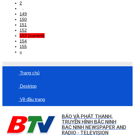
2
..
149
150
151
152
153
(current)
154
155
»
Trang chủ
Desktop
Về đầu trang
BÁO VÀ PHÁT THANH,
TRUYỀN HÌNH BẮC NINH
BAC NINH NEWSPAPER AND
RADIO - TELEVISION