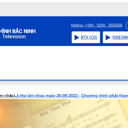
Hotline: (+84) - 0204 - 3555568
HÌNH BẮC NINH
 Television
BTV (CŨ)
VIDEO
M
âm nhạc
Lá thư âm nhạc ngày 26-08-2022 - Chương trình phát tha