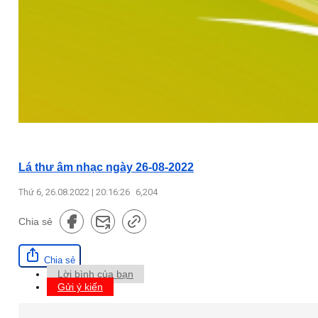
Lá thư âm nhạc ngày 26-08-2022
Thứ 6, 26.08.2022 | 20:16:26
6,204
Chia sẻ
Chia sẻ
Lời bình của bạn
Gửi ý kiến