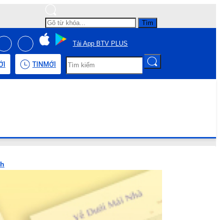
Tìm
Tải App BTV PLUS
ỚI
TIN
MỚI
nh