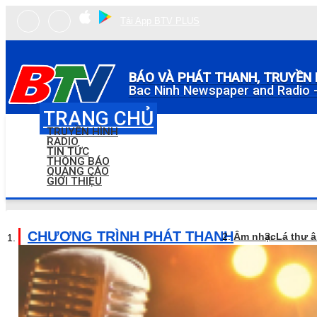
Tải App BTV PLUS
BÁO VÀ PHÁT THANH, TRUYỀN 
Bac Ninh Newspaper and Radio -
TRANG CHỦ
TRUYỀN HÌNH
RADIO
TIN TỨC
THÔNG BÁO
QUẢNG CÁO
GIỚI THIỆU
CHƯƠNG TRÌNH PHÁT THANH
Âm nhạc
Lá thư 