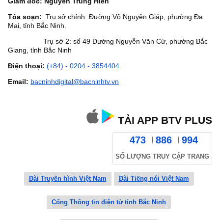
Giám đốc: Nguyễn Trung Hiền
Tòa soạn:
Trụ sở chính: Đường Võ Nguyên Giáp, phường Đa
Mai, tỉnh Bắc Ninh.
Trụ sở 2: số 49 Đường Nguyễn Văn Cừ, phường Bắc
Giang, tỉnh Bắc Ninh
Điện thoại:
(+84) - 0204 - 3854404
Email:
bacninhdigital@bacninhtv.vn
TẢI APP BTV PLUS
473
886
994
SỐ LƯỢNG TRUY CẬP TRANG
Đài Truyền hình Việt Nam
Đài Tiếng nói Việt Nam
Cổng Thông tin điện tử tỉnh Bắc Ninh