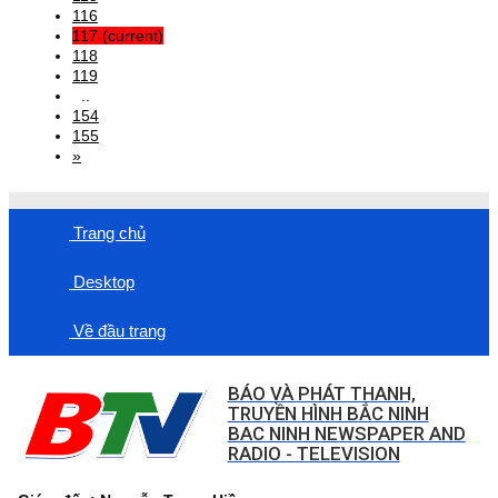
116
117
(current)
118
119
..
154
155
»
Trang chủ
Desktop
Về đầu trang
BÁO VÀ PHÁT THANH,
TRUYỀN HÌNH BẮC NINH
BAC NINH NEWSPAPER AND
RADIO - TELEVISION