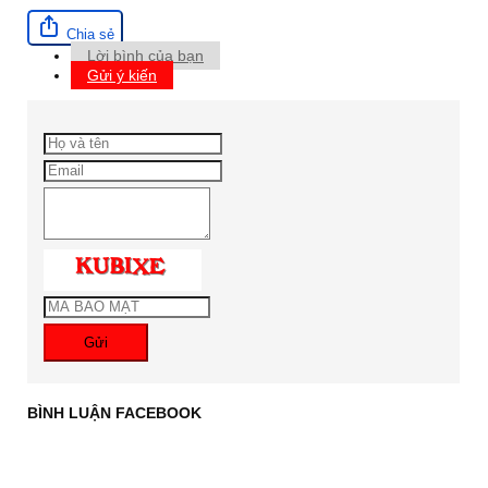
Chia sẻ
Lời bình của bạn
Gửi ý kiến
Gửi
BÌNH LUẬN FACEBOOK