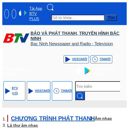
Tải App
BTV
Tìm
PLUS
BÁO VÀ PHÁT THANH, TRUYỀN HÌNH BẮC
NINH
Bac Ninh Newspaper and Radio - Television
VIDEO
MỚI
TIN
MỚI
Hotline: (+84) - 0204 -
Tải App BTV
3555568
PLUS
BTV
VIDEO
MỚI
TIN
MỚI
(CŨ)
CHƯƠNG TRÌNH PHÁT THANH
Âm nhạc
Lá thư âm nhạc