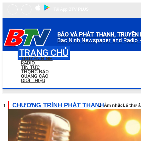
Tải App BTV PLUS
BÁO VÀ PHÁT THANH, TRUYỀN 
Bac Ninh Newspaper and Radio -
TRANG CHỦ
TRUYỀN HÌNH
RADIO
TIN TỨC
THÔNG BÁO
QUẢNG CÁO
GIỚI THIỆU
CHƯƠNG TRÌNH PHÁT THANH
Âm nhạc
Lá thư 