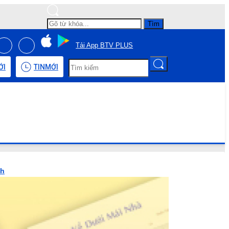
Tìm
Tải App BTV PLUS
ỚI
TIN
MỚI
nh