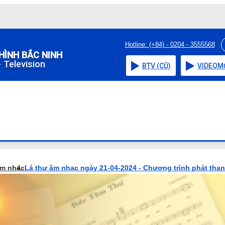
Hotline: (+84) - 0204 - 3555568
HÌNH BẮC NINH
 Television
BTV (CŨ)
VIDEO
M
âm nhạc
Lá thư âm nhạc ngày 21-04-2024 - Chương trình phát tha