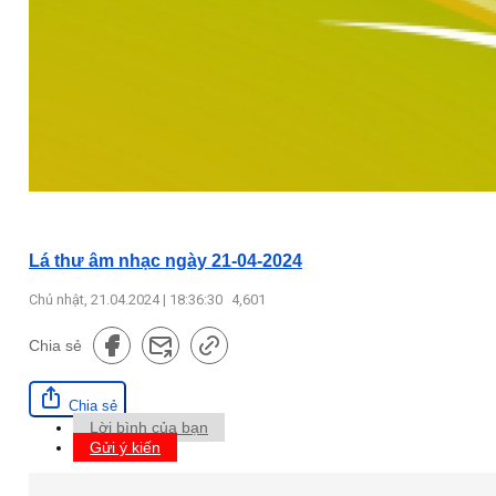
Lá thư âm nhạc ngày 21-04-2024
Chủ nhật, 21.04.2024 | 18:36:30
4,601
Chia sẻ
Chia sẻ
Lời bình của bạn
Gửi ý kiến