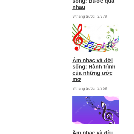
sống: Bước qua
nhau
8 tháng trước
2,378
Âm nhạc và đời
sống: Hành trình
của những ước
mơ
8 tháng trước
2,358
Âm nhạc và đời