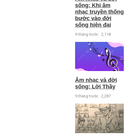
sống: Khi âm
nhạc truyền thống
bước vào đời
sống hiện đại
9 tháng trước
2,118
Âm nhạc và đời
sống: Lời Thầy
9 tháng trước
2,287