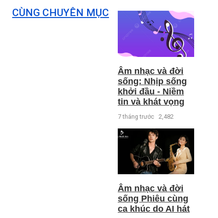
CÙNG CHUYÊN MỤC
Âm nhạc và đời
sống: Nhịp sống
khởi đầu - Niềm
tin và khát vọng
7 tháng trước
2,482
Âm nhạc và đời
sống Phiêu cùng
ca khúc do AI hát