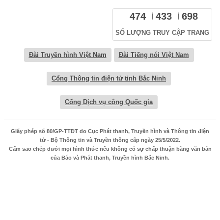
474
433
698
SỐ LƯỢNG TRUY CẬP TRANG
Đài Truyền hình Việt Nam
Đài Tiếng nói Việt Nam
Cổng Thông tin điện tử tỉnh Bắc Ninh
Cổng Dịch vụ công Quốc gia
Giấy phép số 80/GP-TTĐT do Cục Phát thanh, Truyền hình và Thông tin điện
tử - Bộ Thông tin và Truyền thông cấp ngày 25/5/2022.
Cấm sao chép dưới mọi hình thức nếu không có sự chấp thuận bằng văn bản
của Báo và Phát thanh, Truyền hình Bắc Ninh.