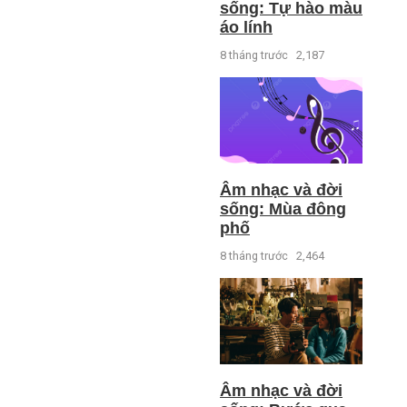
sống: Tự hào màu
áo lính
8 tháng trước
2,187
Âm nhạc và đời
sống: Mùa đông
phố
8 tháng trước
2,464
Âm nhạc và đời