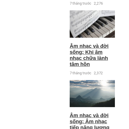
7 tháng trước
2,276
Âm nhạc và đời
sống: Khi âm
nhạc chữa lành
tâm hồn
7 tháng trước
2,372
Âm nhạc và đời
sống: Âm nhạc
tiếp năng lượng