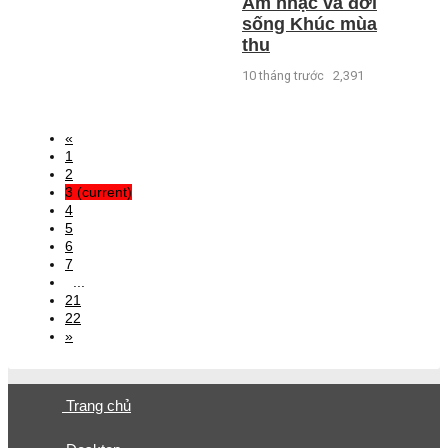
Âm nhạc và đời
sống Khúc mùa
thu
10 tháng trước
2,391
«
1
2
3
(current)
4
5
6
7
...
21
22
»
Trang chủ