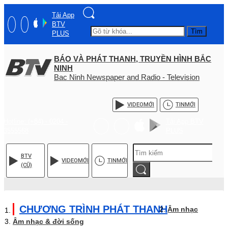
Tải App
BTV
Tìm
PLUS
BÁO VÀ PHÁT THANH, TRUYỀN HÌNH BẮC
NINH
Bac Ninh Newspaper and Radio - Television
VIDEO
MỚI
TIN
MỚI
Hotline: (+84) - 0204 -
Tải App BTV
3555568
PLUS
BTV
VIDEO
MỚI
TIN
MỚI
(CŨ)
CHƯƠNG TRÌNH PHÁT THANH
Âm nhạc
Âm nhạc & đời sống