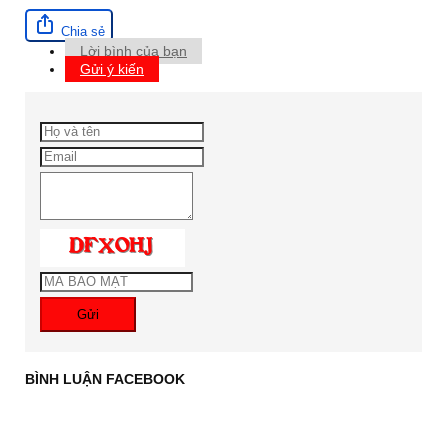
Chia sẻ
Lời bình của bạn
Gửi ý kiến
Gửi
BÌNH LUẬN FACEBOOK