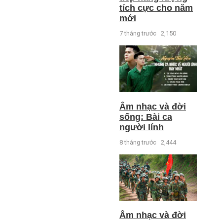
tích cực cho năm
mới
7 tháng trước
2,150
Âm nhạc và đời
sống: Bài ca
người lính
8 tháng trước
2,444
Âm nhạc và đời