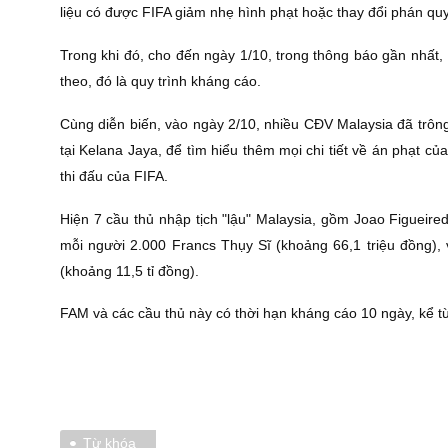
liệu có được FIFA giảm nhẹ hình phạt hoặc thay đổi phán quy
Trong khi đó, cho đến ngày 1/10, trong thông báo gần nhất
theo, đó là quy trình kháng cáo.
Cùng diễn biến, vào ngày 2/10, nhiều CĐV Malaysia đã trông
tại Kelana Jaya, để tìm hiểu thêm mọi chi tiết về án phạt c
thi đấu của FIFA.
Hiện 7 cầu thủ nhập tịch "lậu" Malaysia, gồm Joao Figueir
mỗi người 2.000 Francs Thụy Sĩ (khoảng 66,1 triệu đồng),
(khoảng 11,5 tỉ đồng).
FAM và các cầu thủ này có thời hạn kháng cáo 10 ngày, kể t
Từ khóa