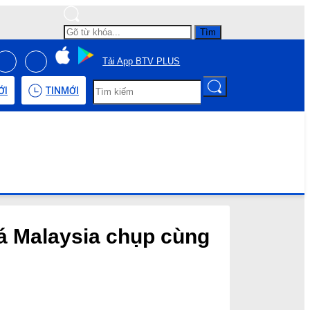
Tìm
Tải App BTV PLUS
ỚI
TIN
MỚI
á Malaysia chụp cùng