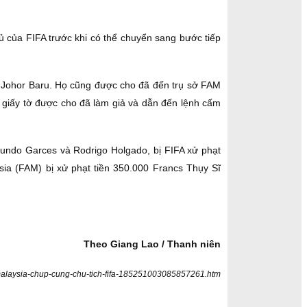
ủ của FIFA trước khi có thể chuyển sang bước tiếp
ại Johor Baru. Họ cũng được cho đã đến trụ sở FAM
về giấy tờ được cho đã làm giả và dẫn đến lệnh cấm
acundo Garces và Rodrigo Holgado, bị FIFA xử phạt
sia (FAM) bị xử phạt tiền 350.000 Francs Thụy Sĩ
Theo Giang Lao / Thanh niên
malaysia-chup-cung-chu-tich-fifa-185251003085857261.htm