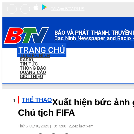
Tải App BTV PLUS
BÁO VÀ PHÁT THANH, TRUYỀN 
Bac Ninh Newspaper and Radio -
TRANG CHỦ
TRUYỀN HÌNH
RADIO
TIN TỨC
THÔNG BÁO
QUẢNG CÁO
GIỚI THIỆU
THỂ THAO
Xuất hiện bức ảnh
Chủ tịch FIFA
Thứ 6, 03/10/2025 | 13:15:00
2,242
lượt xem