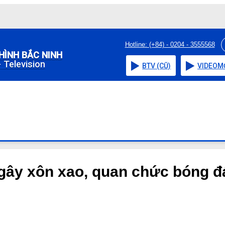
Hotline: (+84) - 0204 - 3555568
HÌNH BẮC NINH
 Television
BTV (CŨ)
VIDEO
M
 gây xôn xao, quan chức bóng đ