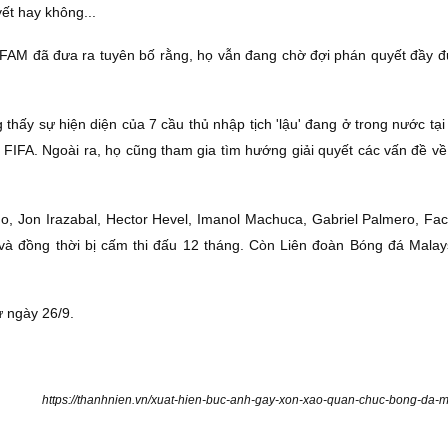
ết hay không...
, FAM đã đưa ra tuyên bố rằng, họ vẫn đang chờ đợi phán quyết đầy đ
 thấy sự hiện diện của 7 cầu thủ nhập tịch 'lậu' đang ở trong nước t
ủa FIFA. Ngoài ra, họ cũng tham gia tìm hướng giải quyết các vấn đề 
edo, Jon Irazabal, Hector Hevel, Imanol Machuca, Gabriel Palmero, F
 và đồng thời bị cấm thi đấu 12 tháng. Còn Liên đoàn Bóng đá Malay
ừ ngày 26/9.
https://thanhnien.vn/xuat-hien-buc-anh-gay-xon-xao-quan-chuc-bong-da-