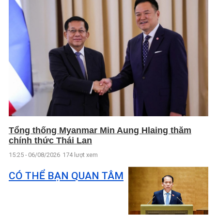
Tổng thống Myanmar Min Aung Hlaing thăm
chính thức Thái Lan
15:25 - 06/08/2026
174 lượt xem
CÓ THỂ BẠN QUAN TÂM