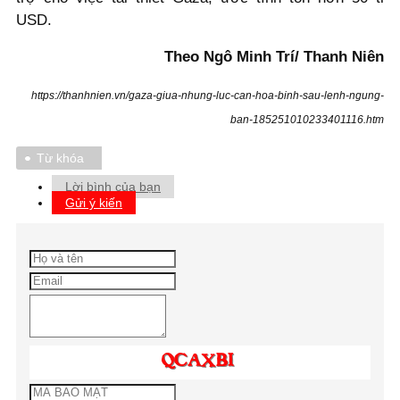
USD.
Theo Ngô Minh Trí/ Thanh Niên
https://thanhnien.vn/gaza-giua-nhung-luc-can-hoa-binh-sau-lenh-ngung-
ban-185251010233401116.htm
Từ khóa
Lời bình của bạn
Gửi ý kiến