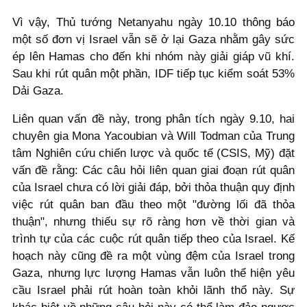
Vì vậy, Thủ tướng Netanyahu ngày 10.10 thông báo
một số đơn vị Israel vẫn sẽ ở lại Gaza nhằm gây sức
ép lên Hamas cho đến khi nhóm này giải giáp vũ khí.
Sau khi rút quân một phần, IDF tiếp tục kiểm soát 53%
Dải Gaza.
Liên quan vấn đề này, trong phân tích ngày 9.10, hai
chuyên gia Mona Yacoubian và Will Todman của Trung
tâm Nghiên cứu chiến lược và quốc tế (CSIS, Mỹ) đặt
vấn đề rằng: Các câu hỏi liên quan giai đoạn rút quân
của Israel chưa có lời giải đáp, bởi thỏa thuận quy định
việc rút quân ban đầu theo một "đường lối đã thỏa
thuận", nhưng thiếu sự rõ ràng hơn về thời gian và
trình tự của các cuộc rút quân tiếp theo của Israel. Kế
hoạch này cũng đề ra một vùng đệm của Israel trong
Gaza, nhưng lực lượng Hamas vẫn luôn thể hiện yêu
cầu Israel phải rút hoàn toàn khỏi lãnh thổ này. Sự