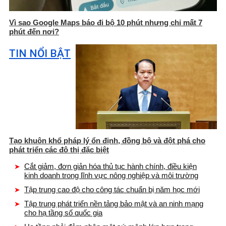
Vì sao Google Maps báo đi bộ 10 phút nhưng chỉ mất 7
phút đến nơi?
TIN NỔI BẬT
Tạo khuôn khổ pháp lý ổn định, đồng bộ và đột phá cho
phát triển các đô thị đặc biệt
Cắt giảm, đơn giản hóa thủ tục hành chính, điều kiện
kinh doanh trong lĩnh vực nông nghiệp và môi trường
Tập trung cao độ cho công tác chuẩn bị năm học mới
Tập trung phát triển nền tảng bảo mật và an ninh mạng
cho hạ tầng số quốc gia