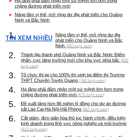
Hạ tầng phải đảm nhận một sứ mệnh lớn hơn trong
chặng đường phát triển mới
Nâng tầm vị thế, mở rộng dư địa phát triển cho Quảng
Ninh và Bắc Ninh
1.
Nâng tầm vị thế, mở rộng dư địa
TIN XEM NHIỀU
phát triển cho Quảng Ninh và Bắc
Ninh
(950 lượt xem)
2.
Thành lập thành phố Quảng Ninh và Bắc Ninh: Điểm
nhấn, cực tăng trưởng mới cho khu vực phía bắc
(832
lượt xem)
3.
Tổ chức thi lại cho 100% thí sinh tại điểm thi Trường
THPT Chuyên Tuyên Quang
(768 lượt xem)
4.
Hạ tầng phải đảm nhận một sứ mệnh lớn hơn trong
chặng đường phát triển mới
(676 lượt xem)
5.
Đề xuất tăng hơn 86 nghìn tỷ đồng cho dự án đường
sắt Lào Cai-Hà Nội-Hải Phòng
(667 lượt xem)
6.
Cắt giảm, đơn giản hóa thủ tục hành chính, điều kiện
kinh doanh trong lĩnh vực nông nghiệp và môi trường
(613 lượt xem)