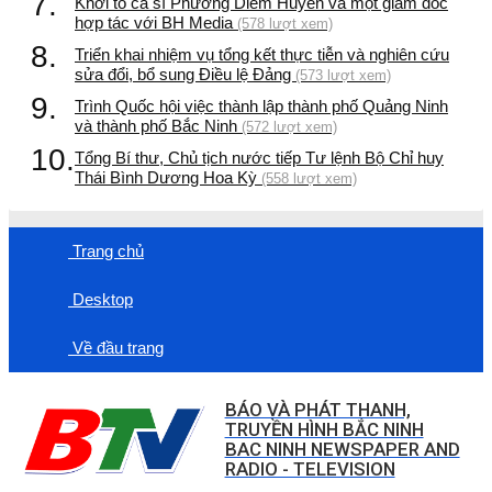
7.
Khởi tố ca sĩ Phương Diễm Huyền và một giám đốc
hợp tác với BH Media
(578 lượt xem)
8.
Triển khai nhiệm vụ tổng kết thực tiễn và nghiên cứu
sửa đổi, bổ sung Điều lệ Đảng
(573 lượt xem)
9.
Trình Quốc hội việc thành lập thành phố Quảng Ninh
và thành phố Bắc Ninh
(572 lượt xem)
10.
Tổng Bí thư, Chủ tịch nước tiếp Tư lệnh Bộ Chỉ huy
Thái Bình Dương Hoa Kỳ
(558 lượt xem)
Trang chủ
Desktop
Về đầu trang
BÁO VÀ PHÁT THANH,
TRUYỀN HÌNH BẮC NINH
BAC NINH NEWSPAPER AND
RADIO - TELEVISION