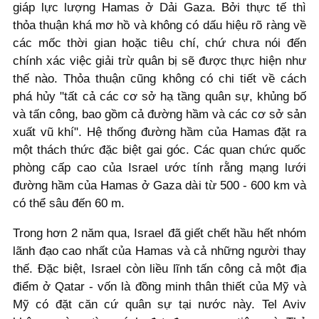
giáp lực lượng Hamas ở Dải Gaza. Bởi thực tế thì
thỏa thuận khá mơ hồ và không có dấu hiệu rõ ràng về
các mốc thời gian hoặc tiêu chí, chứ chưa nói đến
chính xác việc giải trừ quân bị sẽ được thực hiện như
thế nào. Thỏa thuận cũng không có chi tiết về cách
phá hủy "tất cả các cơ sở hạ tầng quân sự, khủng bố
và tấn công, bao gồm cả đường hầm và các cơ sở sản
xuất vũ khí". Hệ thống đường hầm của Hamas đặt ra
một thách thức đặc biệt gai góc. Các quan chức quốc
phòng cấp cao của Israel ước tính rằng mạng lưới
đường hầm của Hamas ở Gaza dài từ 500 - 600 km và
có thể sâu đến 60 m.
Trong hơn 2 năm qua, Israel đã giết chết hầu hết nhóm
lãnh đạo cao nhất của Hamas và cả những người thay
thế. Đặc biệt, Israel còn liều lĩnh tấn công cả một địa
điểm ở Qatar - vốn là đồng minh thân thiết của Mỹ và
Mỹ có đặt căn cứ quân sự tại nước này. Tel Aviv