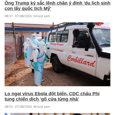
Ông Trump ký sắc lệnh chặn ý định 'du lịch sinh
con lấy quốc tịch Mỹ'
08:57 - 07/08/2026
34 lượt xem
Lo ngại virus Ebola đột biến, CDC châu Phi
tung chiến dịch 'gõ cửa từng nhà'
08:35 - 07/08/2026
46 lượt xem