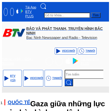
Tải App
BTV
Tìm
PLUS
BÁO VÀ PHÁT THANH, TRUYỀN HÌNH BẮC
NINH
Bac Ninh Newspaper and Radio - Television
VIDEO
MỚI
TIN
MỚI
Hotline: (+84) - 0204 -
Tải App BTV
3555568
PLUS
BTV
VIDEO
MỚI
TIN
MỚI
(CŨ)
QUỐC TẾ
Gaza giữa những lực