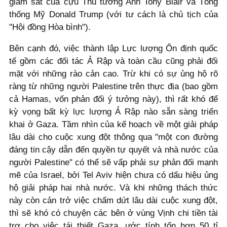
giám sát của cựu Thủ tướng Anh Tony Blair và Tổng
thống Mỹ Donald Trump (với tư cách là chủ tịch của
"Hội đồng Hòa bình").
Bên cạnh đó, việc thành lập Lực lượng Ổn định quốc
tế gồm các đối tác Ả Rập và toàn cầu cũng phải đối
mặt với những rào cản cao. Trừ khi có sự ủng hộ rõ
ràng từ những người Palestine trên thực địa (bao gồm
cả Hamas, vốn phản đối ý tưởng này), thì rất khó để
kỳ vọng bất kỳ lực lượng Ả Rập nào sẵn sàng triển
khai ở Gaza. Tầm nhìn của kế hoạch về một giải pháp
lâu dài cho cuộc xung đột thông qua "một con đường
đáng tin cậy dẫn đến quyền tự quyết và nhà nước của
người Palestine" có thể sẽ vấp phải sự phản đối mạnh
mẽ của Israel, bởi Tel Aviv hiện chưa có dấu hiệu ủng
hộ giải pháp hai nhà nước. Và khi những thách thức
này còn cản trở việc chấm dứt lâu dài cuộc xung đột,
thì sẽ khó có chuyện các bên ở vùng Vịnh chi tiền tài
trợ cho việc tái thiết Gaza, ước tính tốn hơn 50 tỉ