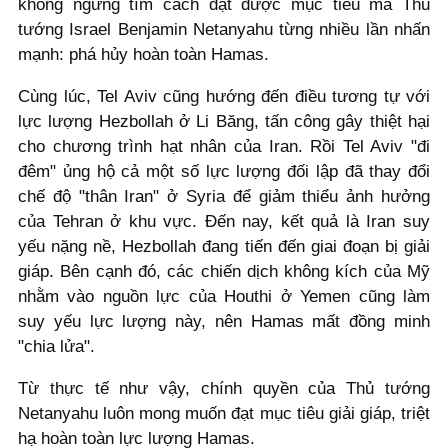
không ngừng tìm cách đạt được mục tiêu mà Thủ
tướng Israel Benjamin Netanyahu từng nhiều lần nhấn
mạnh: phá hủy hoàn toàn Hamas.
Cùng lúc, Tel Aviv cũng hướng đến điều tương tự với
lực lượng Hezbollah ở Li Băng, tấn công gây thiệt hại
cho chương trình hạt nhân của Iran. Rồi Tel Aviv "đi
đêm" ủng hộ cả một số lực lượng đối lập đã thay đổi
chế độ "thân Iran" ở Syria để giảm thiểu ảnh hưởng
của Tehran ở khu vực. Đến nay, kết quả là Iran suy
yếu nặng nề, Hezbollah đang tiến đến giai đoạn bị giải
giáp. Bên cạnh đó, các chiến dịch không kích của Mỹ
nhằm vào nguồn lực của Houthi ở Yemen cũng làm
suy yếu lực lượng này, nên Hamas mất đồng minh
"chia lửa".
Từ thực tế như vậy, chính quyền của Thủ tướng
Netanyahu luôn mong muốn đạt mục tiêu giải giáp, triệt
hạ hoàn toàn lực lượng Hamas.