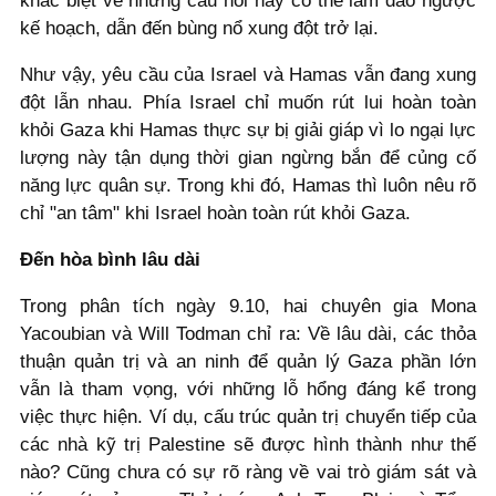
khác biệt về những câu hỏi này có thể làm đảo ngược
kế hoạch, dẫn đến bùng nổ xung đột trở lại.
Như vậy, yêu cầu của Israel và Hamas vẫn đang xung
đột lẫn nhau. Phía Israel chỉ muốn rút lui hoàn toàn
khỏi Gaza khi Hamas thực sự bị giải giáp vì lo ngại lực
lượng này tận dụng thời gian ngừng bắn để củng cố
năng lực quân sự. Trong khi đó, Hamas thì luôn nêu rõ
chỉ "an tâm" khi Israel hoàn toàn rút khỏi Gaza.
Đến hòa bình lâu dài
Trong phân tích ngày 9.10, hai chuyên gia Mona
Yacoubian và Will Todman chỉ ra: Về lâu dài, các thỏa
thuận quản trị và an ninh để quản lý Gaza phần lớn
vẫn là tham vọng, với những lỗ hổng đáng kể trong
việc thực hiện. Ví dụ, cấu trúc quản trị chuyển tiếp của
các nhà kỹ trị Palestine sẽ được hình thành như thế
nào? Cũng chưa có sự rõ ràng về vai trò giám sát và