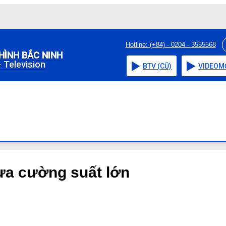
Hotline: (+84) - 0204 - 3555568
HÌNH BẮC NINH
 Television
BTV (CŨ)
VIDEO
M
a cường suất lớn