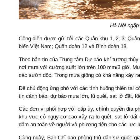
Hà Nội ngập
Công điện được gửi tới các Quân khu 1, 2, 3; Quân
biển Việt Nam; Quân đoàn 12 và Binh đoàn 18.
Theo bản tin của Trung tâm Dự báo khí tượng thủy 
nơi mưa với cường suất lớn trên 100 mm/3 giờ. Mưa 
các sườn dốc. Trong mưa giông có khả năng xảy ra 
Để chủ động ứng phó với các tình huống thiên tai có
tin cảnh báo, dự báo mưa lớn, lũ quét, sạt lở đất, l
Các đơn vị phối hợp với cấp ủy, chính quyền địa p
khu vực có nguy cơ cao xảy ra lũ quét, sạt lở đất đ
đảm an toàn về người và phương tiện cho các lực l
Cùng ngày, Ban Chỉ đạo phòng thủ dân sự quốc gi