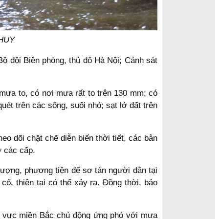
 HUY
ộ đội Biên phòng, thủ đô Hà Nội; Cảnh sát
mưa to, có nơi mưa rất to trên 130 mm; có
ét trên các sông, suối nhỏ; sạt lở đất trên
o dõi chặt chẽ diễn biến thời tiết, các bản
ở các cấp.
ượng, phương tiện để sơ tán người dân tại
cố, thiên tai có thể xảy ra. Đồng thời, bảo
hu vực miền Bắc chủ động ứng phó với mưa