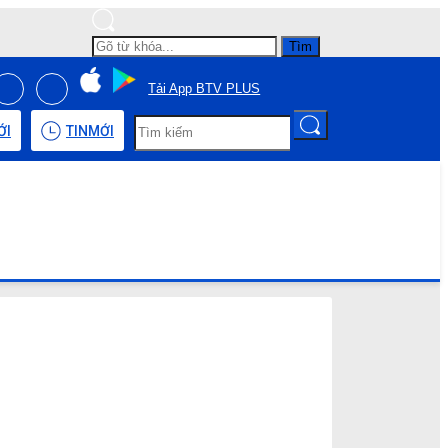
Tìm
Tải App BTV PLUS
ỚI
TIN
MỚI