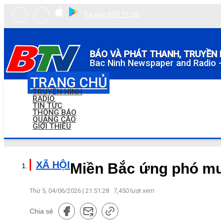
Tải App BTV PLUS
BÁO VÀ PHÁT THANH, TRUYỀN 
Bac Ninh Newspaper and Radio -
TRANG CHỦ
TRUYỀN HÌNH
RADIO
TIN TỨC
THÔNG BÁO
QUẢNG CÁO
GIỚI THIỆU
XÃ HỘI
Miền Bắc ứng phó mư
Thứ 5, 04/06/2026 | 21:51:28
7,450
lượt xem
Chia sẻ