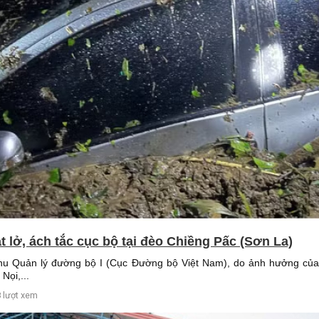
t lở, ách tắc cục bộ tại đèo Chiềng Pấc (Sơn La)
Khu Quản lý đường bộ I (Cục Đường bộ Việt Nam), do ảnh hưởng của
Nọi,...
 lượt xem