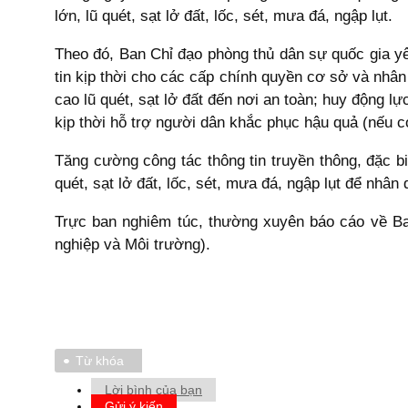
lớn, lũ quét, sạt lở đất, lốc, sét, mưa đá, ngập lụt.
Theo đó, Ban Chỉ đạo phòng thủ dân sự quốc gia yêu
tin kịp thời cho các cấp chính quyền cơ sở và nhâ
cao lũ quét, sạt lở đất đến nơi an toàn; huy động l
kịp thời hỗ trợ người dân khắc phục hậu quả (nếu c
Tăng cường công tác thông tin truyền thông, đặc bi
quét, sạt lở đất, lốc, sét, mưa đá, ngập lụt để nhân 
Trực ban nghiêm túc, thường xuyên báo cáo về Ba
nghiệp và Môi trường).
Từ khóa
Lời bình của bạn
Gửi ý kiến