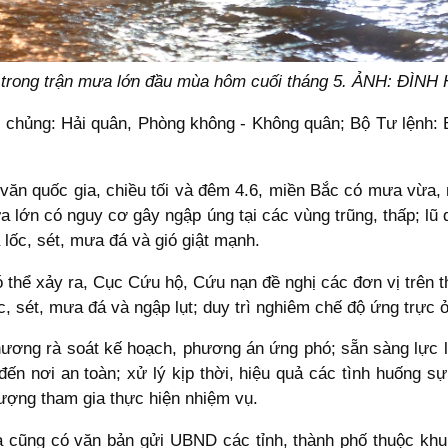
 trong trận mưa lớn đầu mùa hôm cuối tháng 5. ẢNH: ĐÌNH
 chủng: Hải quân, Phòng không - Không quân; Bộ Tư lệnh: B
văn quốc gia, chiều tối và đêm 4.6, miền Bắc có mưa vừa, 
lớn có nguy cơ gây ngập úng tại các vùng trũng, thấp; lũ qu
lốc, sét, mưa đá và gió giật mạnh.
 thể xảy ra, Cục Cứu hộ, Cứu nạn đề nghị các đơn vị trên the
ốc, sét, mưa đá và ngập lụt; duy trì nghiêm chế độ ứng trực 
hương rà soát kế hoạch, phương án ứng phó; sẵn sàng lực l
ến nơi an toàn; xử lý kịp thời, hiệu quả các tình huống sự 
ượng tham gia thực hiện nhiệm vụ.
a cũng có văn bản gửi UBND các tỉnh, thành phố thuộc k