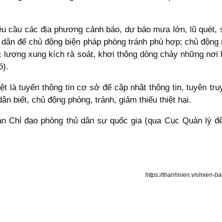
 cầu các địa phương cảnh báo, dự báo mưa lớn, lũ quét, sạt
n dân để chủ động biện pháp phòng tránh phù hợp; chủ động
ực lượng xung kích rà soát, khơi thông dòng chảy những nơi 
ó).
ệt là tuyến thông tin cơ sở để cập nhật thông tin, tuyên tr
dân biết, chủ động phòng, tránh, giảm thiểu thiệt hại.
n Chỉ đạo phòng thủ dân sự quốc gia (qua Cục Quản lý đê 
https://thanhnien.vn/mien