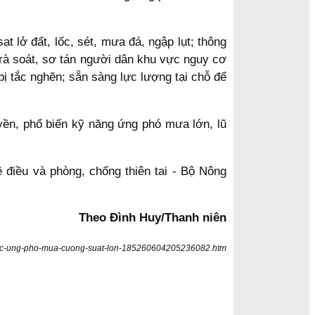
 lở đất, lốc, sét, mưa đá, ngập lụt; thông
 rà soát, sơ tán người dân khu vực nguy cơ
bị tắc nghẽn; sẵn sàng lực lượng tại chỗ để
uyền, phổ biến kỹ năng ứng phó mưa lớn, lũ
điều và phòng, chống thiên tai - Bộ Nông
Theo Đình Huy/Thanh niên
-bac-ung-pho-mua-cuong-suat-lon-185260604205236082.htm