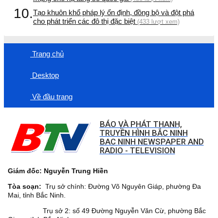
10.
Tạo khuôn khổ pháp lý ổn định, đồng bộ và đột phá
cho phát triển các đô thị đặc biệt
(433 lượt xem)
Trang chủ
Desktop
Về đầu trang
BÁO VÀ PHÁT THANH,
TRUYỀN HÌNH BẮC NINH
BAC NINH NEWSPAPER AND
RADIO - TELEVISION
Giám đốc: Nguyễn Trung Hiền
Tòa soạn:
Trụ sở chính: Đường Võ Nguyên Giáp, phường Đa
Mai, tỉnh Bắc Ninh.
Trụ sở 2: số 49 Đường Nguyễn Văn Cừ, phường Bắc