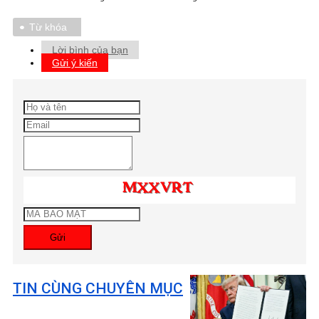
Từ khóa
Lời bình của bạn
Gửi ý kiến
Gửi
TIN CÙNG CHUYÊN MỤC