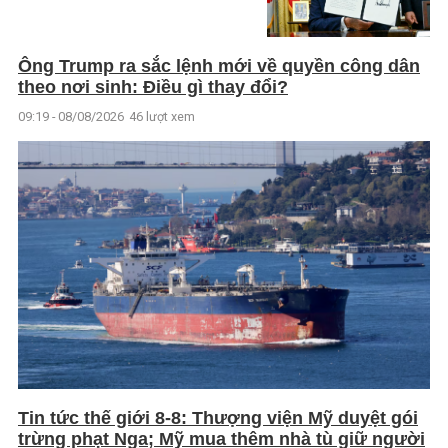
Ông Trump ra sắc lệnh mới về quyền công dân
theo nơi sinh: Điều gì thay đổi?
09:19 - 08/08/2026
46 lượt xem
Tin tức thế giới 8-8: Thượng viện Mỹ duyệt gói
trừng phạt Nga; Mỹ mua thêm nhà tù giữ người