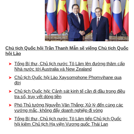
Chủ tịch Quốc hội Trần Thanh Mẫn sẽ viếng Chủ tịch Quốc
hội Lào
Tổng Bí thư, Chủ tịch nước Tô Lâm lên đường thăm cấp
Nhà nước tới Australia và New Zealand
Chủ tịch Quốc hội Lào Xaysomphone Phomvihane qua
đời
Chủ tịch Quốc hội: Cảnh sát kinh tế cần đi đầu trong điều
tra số, truy vết dòng tiền
Phó Thủ tướng Nguyễn Văn Thắng: Xử lý đến cùng các
vướng mắc, không đẩy doanh nghiệp đi vòng
Tổng Bí thư, Chủ tịch nước Tô Lâm tiếp Chủ tịch Quốc
hội kiêm Chủ tịch Hạ viện Vương quốc Thái Lan