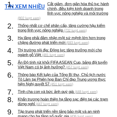
1.
Cắt giảm, đơn giản hóa thủ tục hành
TIN XEM NHIỀU
chính, điều kiện kinh doanh trong
lĩnh vực nông nghiệp và môi trường
(802 lượt xem)
2.
Thống nhất cơ chế phân cấp, tăng cường hậu kiểm
trong lĩnh vực nông nghiệp
(732 lượt xem)
3.
Hạ tầng phải đảm nhận một sứ mệnh lớn hơn trong
chặng đường phát triển mới
(693 lượt xem)
4.
Thị trường nội địa: Động lực tăng trưởng mới cho
ngành gỗ Việt
(481 lượt xem)
5.
Ấn Độ tính rút khỏi FIFA ASEAN Cup, bảng đội tuyển
Việt Nam có bị ảnh hưởng?
(457 lượt xem)
6.
Thông báo Kết luận của Tổng Bí thư, Chủ tịch nước
Tô Lâm tại Phiên họp Ban Chỉ đạo Trung ương thực
hiện Nghị quyết 57
(451 lượt xem)
7.
Tình cha con và bức ảnh quý giá
(448 lượt xem)
8.
Khẩn trương hoàn thiện hạ tầng sạc điện tại các trạm
dừng nghỉ
(447 lượt xem)
9.
Tập trung phát triển nền tảng bảo mật và an ninh
mạng cho hạ tầng số quốc gia
(436 lượt xem)