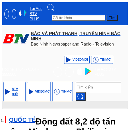
Tải App
BTV
Tìm
PLUS
BÁO VÀ PHÁT THANH, TRUYỀN HÌNH BẮC
NINH
Bac Ninh Newspaper and Radio - Television
VIDEO
MỚI
TIN
MỚI
Hotline: (+84) - 0204 -
Tải App BTV
3555568
PLUS
BTV
VIDEO
MỚI
TIN
MỚI
(CŨ)
QUỐC TẾ
Động đất 8,2 độ tấn