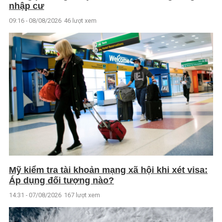
nhập cư
09:16 - 08/08/2026
46 lượt xem
Mỹ kiểm tra tài khoản mạng xã hội khi xét visa:
Áp dụng đối tượng nào?
14:31 - 07/08/2026
167 lượt xem