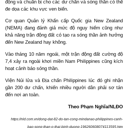
động và chuẩn bị cho các dư chấn và sóng thần có thể
đe dọa các khu vực ven biển.
Cơ quan Quản lý Khẩn cấp Quốc gia New Zealand
(NEMA) đang đánh giá mức độ nguy hiểm cũng như
khả năng trận động đất có tạo ra sóng thần ảnh hưởng
đến New Zealand hay không.
Vào tháng 10 năm ngoái, một trận động đất cường độ
7,4 xảy ra ngoài khơi miền Nam Philippines cũng kích
hoạt cảnh báo sóng thần.
Viện Núi lửa và Địa chấn Philippines lúc đó ghi nhận
gần 200 dư chấn, khiến nhiều người dân phải sơ tán
đến nơi an toàn.
Theo Phạm Nghĩa/NLĐO
https://nld.com.vn/dong-dat-82-do-tan-cong-mindanao-philippines-canh-
bao-song-than-o-thai-binh-duong-196260608074113595.htm