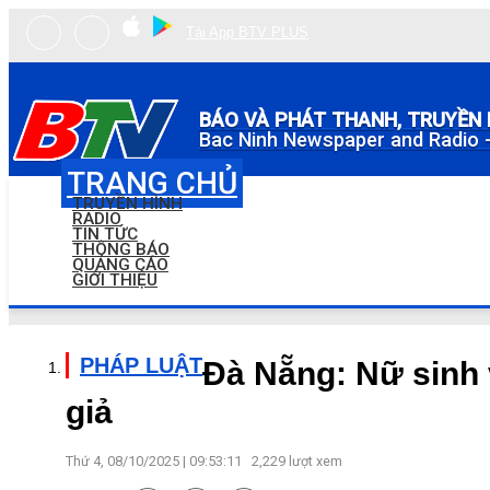
Tải App BTV PLUS
BÁO VÀ PHÁT THANH, TRUYỀN 
Bac Ninh Newspaper and Radio -
TRANG CHỦ
TRUYỀN HÌNH
RADIO
TIN TỨC
THÔNG BÁO
QUẢNG CÁO
GIỚI THIỆU
PHÁP LUẬT
Đà Nẵng: Nữ sinh v
giả
Thứ 4, 08/10/2025 | 09:53:11
2,229
lượt xem