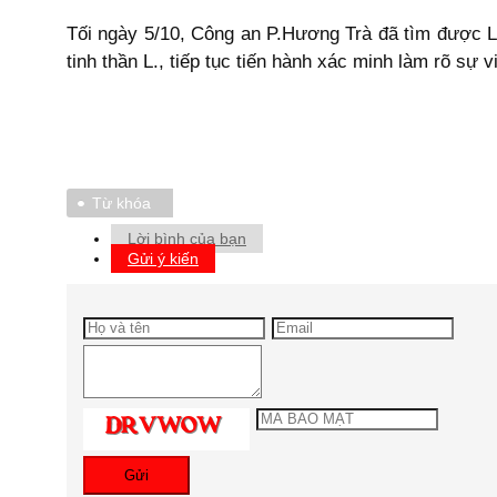
Tối ngày 5/10, Công an P.Hương Trà đã tìm được L.
tinh thần L., tiếp tục tiến hành xác minh làm rõ sự v
Từ khóa
Lời bình của bạn
Gửi ý kiến
Gửi