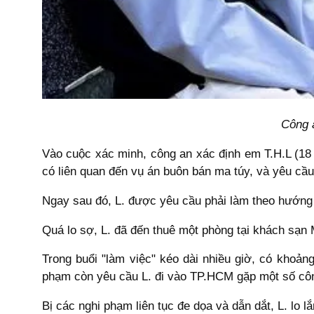
Công 
Vào cuộc xác minh, công an xác định em T.H.L (18 
có liên quan đến vụ án buôn bán ma túy, và yêu cầu
Ngay sau đó, L. được yêu cầu phải làm theo hướng d
Quá lo sợ, L. đã đến thuê một phòng tại khách sạn 
Trong buổi "làm việc" kéo dài nhiều giờ, có khoản
phạm còn yêu cầu L. đi vào TP.HCM gặp một số côn
Bị các nghi phạm liên tục đe dọa và dẫn dắt, L. lo lắ