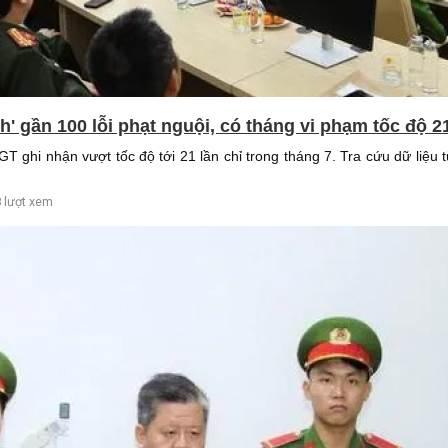
nh' gần 100 lỗi phạt nguội, có tháng vi phạm tốc độ 2
GT ghi nhận vượt tốc độ tới 21 lần chỉ trong tháng 7. Tra cứu dữ liệu 
 lượt xem