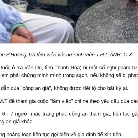
an P.Hương Trà làm việc với nữ sinh viên T.H.L ẢNH: C.X
tuổi, ở xã Vân Du, tỉnh Thanh Hóa) bị một số nghi phạm tự
 em phải chứng minh mình trong sạch, nếu không sẽ bị phạt 
ẫn của "công an giả", không được tiết lộ cho bất kỳ ai.
M.T để tham gia cuộc "làm việc" online theo yêu cầu của cá
g 6 - 7 người mặc trang phục công an tham gia, liên tục g
g an giả khác.
ng hoảng loạn liên tục gọi điện về gia đình để xin tiền.