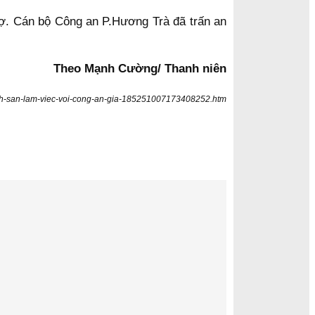
 sợ. Cán bộ Công an P.Hương Trà đã trấn an
Theo Mạnh Cường/ Thanh niên
hach-san-lam-viec-voi-cong-an-gia-185251007173408252.htm