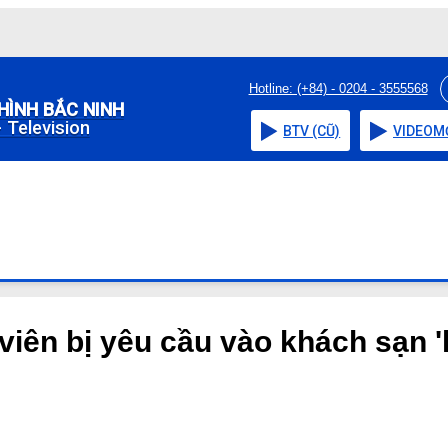
Hotline: (+84) - 0204 - 3555568
HÌNH BẮC NINH
 Television
BTV (CŨ)
VIDEO
M
iên bị yêu cầu vào khách sạn '