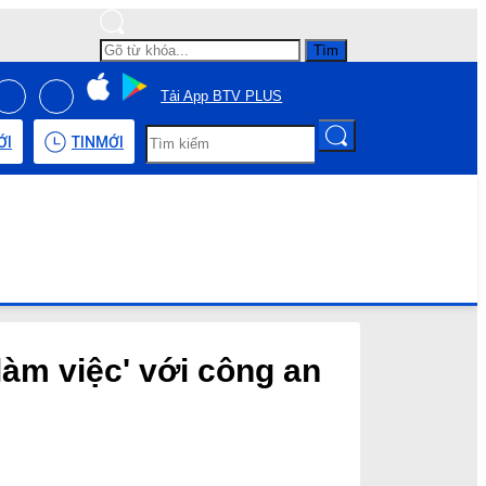
Tìm
Tải App BTV PLUS
ỚI
TIN
MỚI
làm việc' với công an